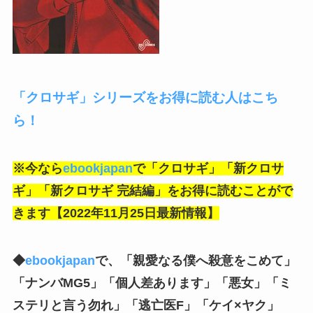
「クロサギ」シリーズをお得に読む人はこち
ら！
※今なら
ebookjapan
で「クロサギ」「新クロサ
ギ」「新クロサギ 完結編」をお得に
読むことがで
きます【2022年11月25日最新情報】
◆
ebookjapan
で、「親愛なる僕へ殺意をこめて」
「ナンバMG5」「個人差あります」「悪女」「ミ
ステリと言う勿れ」「逃亡医F」「ケイ×ヤク」