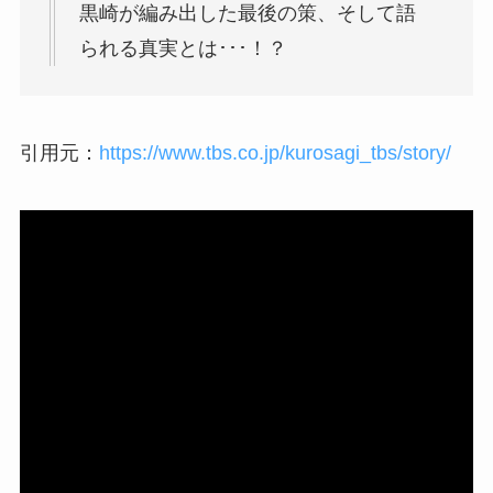
黒崎が編み出した最後の策、そして語
られる真実とは･･･！？
引用元：
https://www.tbs.co.jp/kurosagi_tbs/story/