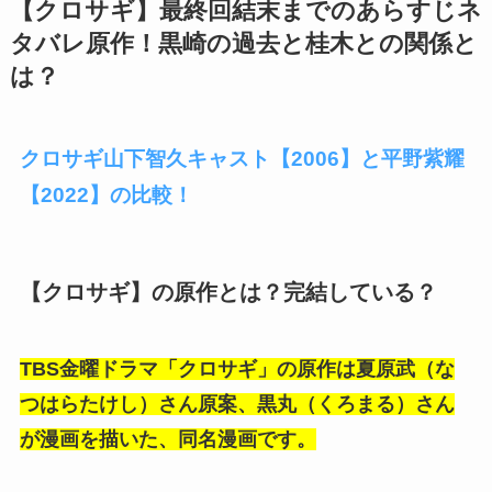
【クロサギ】最終回結末までのあらすじネ
タバレ原作！黒崎の過去と桂木との関係と
は？
クロサギ山下智久キャスト【2006】と平野紫耀
【2022】の比較！
【クロサギ】の原作とは？完結している？
TBS金曜ドラマ「クロサギ」の原作は
夏原武（な
つはらたけし）さん原案、黒丸（くろまる）さん
が漫画を描いた、同名漫画です。