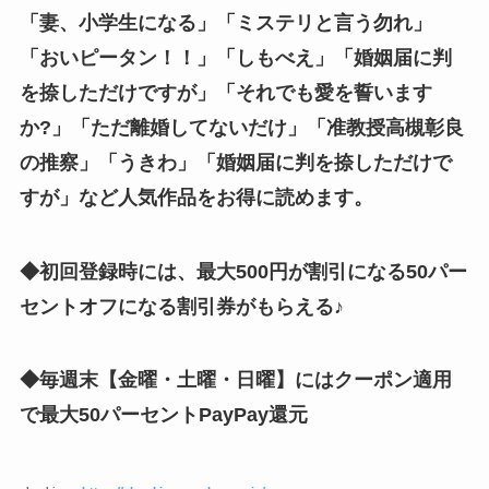
「妻、小学生になる」「
ミステリと言う勿れ
」
「おいピータン！！」「しもべえ」「婚姻届に判
を捺しただけですが」「それでも愛を誓います
か?」「ただ離婚してないだけ」「准教授高槻彰良
の推察」「うきわ」「婚姻届に判を捺しただけで
すが」
など人気作品をお得に読めます。
◆初回登録時には、最大500円が割引になる50パー
セントオフになる割引券がもらえる♪
◆毎週末【金曜・土曜・日曜】にはクーポン適用
で最大50パーセントPayPay還元