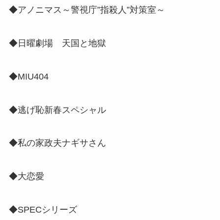
◆アノニマス～警視庁”指殺人”対策室～
◆日曜劇場 天国と地獄
◆MIU404
◆逃げ恥新春スペシャル
◆私の家政夫ナギサさん
◆大恋愛
◆SPECシリーズ