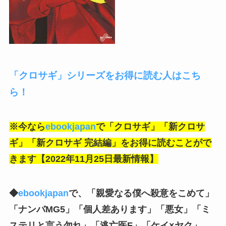
「クロサギ」シリーズをお得に読む人はこち
ら！
※今なら
ebookjapan
で「クロサギ」「新クロサ
ギ」「新クロサギ 完結編」をお得に
読むことがで
きます【2022年11月25日最新情報】
◆
ebookjapan
で、「親愛なる僕へ殺意をこめて」
「ナンバMG5」「個人差あります」「悪女」「ミ
ステリと言う勿れ」「逃亡医F」「ケイ×ヤク」