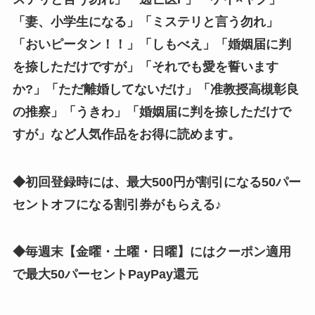
「妻、小学生になる」「
ミステリと言う勿れ
」
「おいピータン！！」「しもべえ」「婚姻届に判
を捺しただけですが」「それでも愛を誓います
か?」「ただ離婚してないだけ」「准教授高槻彰良
の推察」「うきわ」「婚姻届に判を捺しただけで
すが」
など人気作品をお得に読めます。
◆初回登録時には、最大500円が割引になる50パー
セントオフになる割引券がもらえる♪
◆毎週末【金曜・土曜・日曜】にはクーポン適用
で最大50パーセントPayPay還元