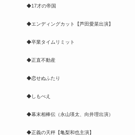
◆17才の帝国
◆エンディングカット【芦田愛菜出演】
◆卒業タイムリミット
◆正直不動産
◆恋せぬふたり
◆しもべえ
◆幕末相棒伝（
永山瑛太、向井理出演
）
◆正義の天秤【亀梨和也主演】