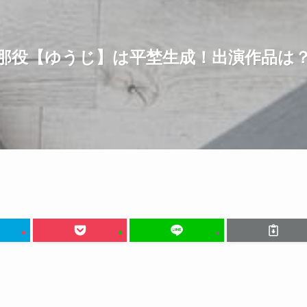
那役【ゆうじ】は平埜生成！出演作品は