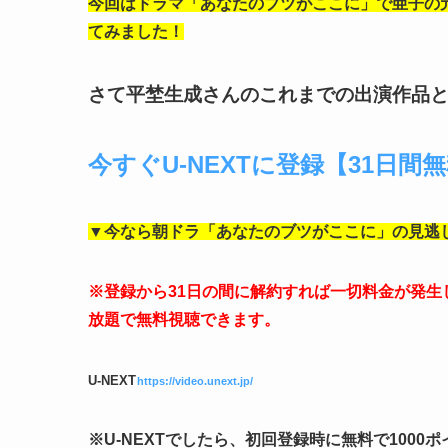
今回はドラマ「あなたのブツがここに」で亜子の
てみました！
さて平埜生成さんのこれまでの出演作品
今すぐU-NEXTに登録【31日間
▼今なら朝ドラ「あなたのブツがここに」の見逃
※登録から31日の間に解約すれば一切料金が発
放題で無料視聴できます。
U-NEXT
https://video.unext.jp/
※U-NEXTでしたら、初回登録時に無料で100