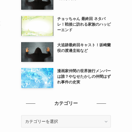
チョッちゃん 最終回 ネタバ
聴
レ！戦後に訪れる家族のハッピ
ーエンド
大追跡最終回キャスト！坂崎蘭
役の渡邊圭祐など
漫画家仲間の世界旅行メンバー
は誰？やなせたかしの仲間はず
れ事件の史実
カテゴリー
カ
テ
ゴ