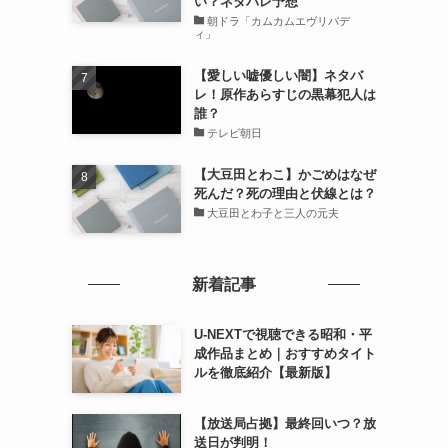
い？ネタバレ予想
朝ドラ「カムカムエヴリバデ
ィ」
【愛しい嘘優しい闇】ネタバ
レ！原作あらすじの黒幕犯人は
誰？
テレビ朝日
【大豆田とわこ】かごめはなぜ
死んだ？死の理由と伏線とは？
大豆田とわ子と三人の元夫
新着記事
U-NEXTで視聴できる昭和・平
成作品まとめ｜おすすめタイト
ルを徹底紹介【最新版】
【放送局占拠】最終回いつ？放
送日が判明！