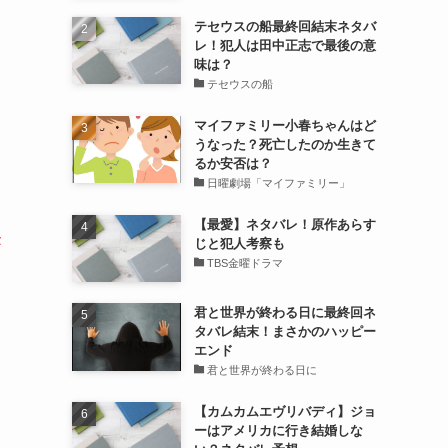
テセウスの船最終回結末ネタバ
レ！犯人は田中正志で最後の意
味は？
テセウスの船
マイファミリー小春ちゃんはど
うなった？死亡したのか生きて
るか安否は？
日曜劇場「マイファミリー」
【最愛】ネタバレ！原作あらす
じと犯人考察も
TBS金曜ドラマ
君と世界が終わる日に最終回ネ
タバレ結末！まさかのハッピー
エンド
君と世界が終わる日に
【カムカムエヴリバディ】ジョ
ーはアメリカに行き結婚しな