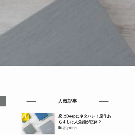
？
人気記事
恋はDeepにネタバレ！原作あ
らすじは人魚姫が正体？
恋はdeepに