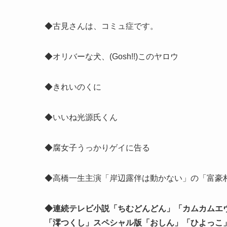
◆古見さんは、コミュ症です。
◆オリバーな犬、(Gosh!!)このヤロウ
◆きれいのくに
◆いいね光源氏くん
◆腐女子うっかりゲイに告る
◆高橋一生主演「岸辺露伴は動かない」の「富豪村
◆連続テレビ小説「ちむどんどん」「カムカムエ
「澪つくし」スペシャル版「おしん」「ひよっこ