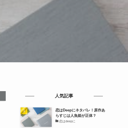
人気記事
恋はDeepにネタバレ！原作あ
らすじは人魚姫が正体？
恋はdeepに