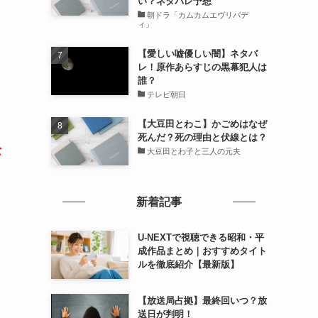
い？ネタバレ予想
朝ドラ「カムカムエヴリバデ
ィ」
【愛しい嘘優しい闇】ネタバ
レ！原作あらすじの黒幕犯人は
誰？
テレビ朝日
【大豆田とわこ】かごめはなぜ
死んだ？死の理由と伏線とは？
な
大豆田とわ子と三人の元夫
新着記事
U-NEXTで視聴できる昭和・平
成作品まとめ｜おすすめタイト
ルを徹底紹介【最新版】
【放送局占拠】最終回いつ？放
送日が判明！