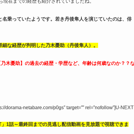
から現在までの経歴も紹介されていましたね。
と名乗っていたようです。
若き丹後隼人を演じていたのは、俳
詳細な経歴が判明した乃木憂助（丹後隼人）。
）【乃木憂助】の過去の経歴・学歴など、年齢は何歳なのか？？
tps://dorama-netabare.com/p0gs” target=”” rel=”nofollow”]U-NEXT
NT」1話～最終回までの見逃し
配信動画を見放題で視聴できま