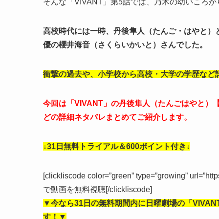
そんな「VIVANT」第5話では、乃木の幼いころ
高校時代には一時、丹後隼人（たんご・はやと）
優の櫻井海音（さくらいかいと）さんでした。
衝撃の過去や、小学校から高校・大学の学歴など
今回は「VIVANT」の丹後隼人（たんごはやと
どの詳細ネタバレまとめてご紹介します。
↓31日無料トライアル＆600ポイント付き↓
[clickliscode color=”green” type=”growing” url=”ht
で動画を無料視聴[/clickliscode]
▼今なら31日の無料期間内に日曜劇場の「VIVA
す！▼