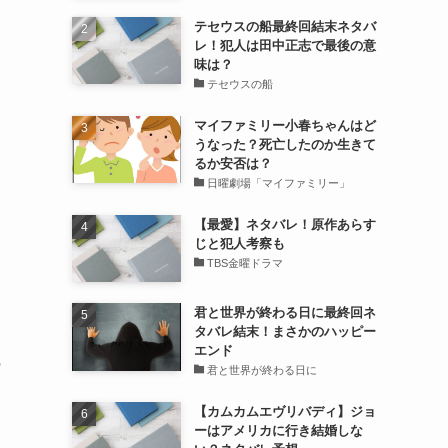
テセウスの船最終回結末ネタバ
レ！犯人は田中正志で最後の意
味は？
テセウスの船
マイファミリー小春ちゃんはど
うなった？死亡したのか生きて
るか安否は？
日曜劇場「マイファミリー」
っ
【最愛】ネタバレ！原作あらす
じと犯人考察も
TBS金曜ドラマ
君と世界が終わる日に最終回ネ
タバレ結末！まさかのハッピー
エンド
の
君と世界が終わる日に
【カムカムエヴリバディ】ジョ
ーはアメリカに行き結婚しな