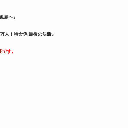
の孤島へ』
50万人！特命係 最後の決断』
能です。