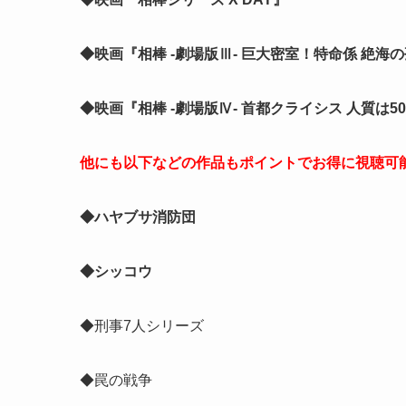
◆映画『相棒 -劇場版Ⅲ- 巨大密室！特命係 絶海
◆映画『相棒 -劇場版Ⅳ- 首都クライシス 人質は
他にも以下などの作品もポイントでお得に視聴可
◆ハヤブサ消防団
◆シッコウ
◆刑事7人シリーズ
◆罠の戦争