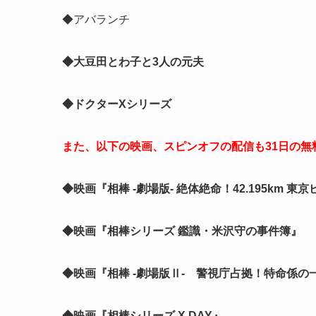
◆アバランチ
◆大豆田とわ子と3人の元夫
◆ドクターXシリーズ
また、以下の映画、スピンオフの配信も31日の無
◆映画『相棒 -劇場版- 絶体絶命！42.195km 
◆映画『相棒シリーズ 鑑識・米沢守の事件簿』
◆映画『相棒 -劇場版Ⅱ- 警視庁占拠！特命係の
◆映画『相棒シリーズ X DAY』