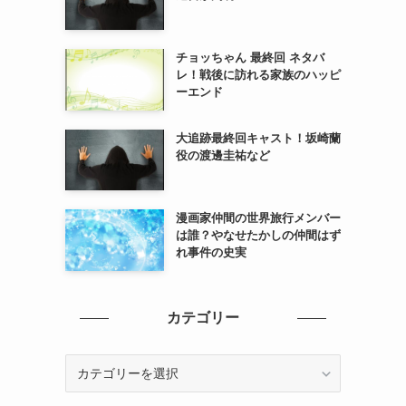
チョッちゃん 最終回 ネタバ
レ！戦後に訪れる家族のハッピ
ーエンド
大追跡最終回キャスト！坂崎蘭
役の渡邊圭祐など
漫画家仲間の世界旅行メンバー
は誰？やなせたかしの仲間はず
れ事件の史実
カテゴリー
カ
テ
ゴ