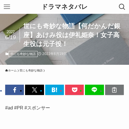
ドラマネタバレ
世にも奇妙な物語【何だかんだ銀
2022
座】あけみ役は伊礼姫奈！女子高
6/19
生役は元子役！
2022年6月19日
世にも奇妙な物語
ホーム
世にも奇妙な物語
#ad #PR #スポンサー