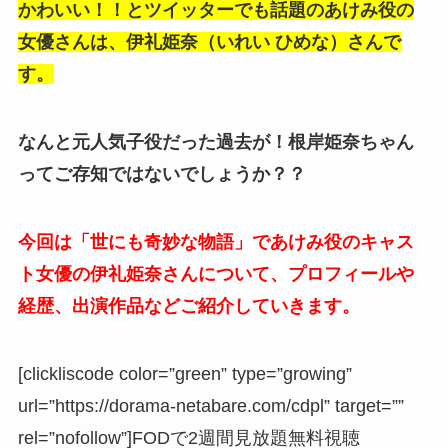
かわいい！！とツイッターでも話題のあけみ役の
女優さんは、伊礼姫奈（
いれい ひめな
）さんで
す。
なんと元人気子役だった過去が！根岸姫奈ちゃん
ってご存知ではないでしょうか？？
今回は「世にも奇妙な物語」であけみ役のキャス
ト女優の伊礼姫奈さんについて、プロフィールや
経歴、出演作品などご紹介していきます。
[clickliscode color=”green” type=”growing”
url=”https://dorama-netabare.com/cdpl” target=””
rel=”nofollow”]FODで2週間見放題無料視聴