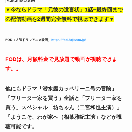
[/clickliscode]
▼今ならドラマ「元彼の遺言状」1話~最終回まで
の配信動画を2週間完全無料で視聴できます▼
FOD（人気ドラマアニメ映画）
https://fod.fujitv.co.jp/
FODは、月額料金で見放題で動画が視聴できま
す。。
他にもドラマ「潜水艦カッペリーニ号の冒険」
「フリーター家を買う」全話と「フリーター家を
買う」スペシャル「坊ちゃん（二宮和也主演）」
「ようこそ、わが家へ（相葉雅紀主演」などが視
聴可能です。