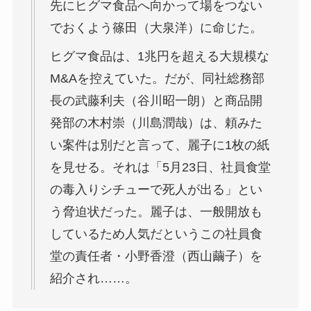
先にヒグマ食品へ向かって場をつない
でおくよう篠田（大泉洋）に命じた。
ヒグマ食品は、1兆円を超える大規模な
M&Aを控えていた。だが、同社総務部
長の武藤利夫（谷川昭一朗）と商品開
発部の木村崇（川島潤哉）は、頼みた
い案件は別だと言って、麗子に1枚の紙
を見せる。それは「5月23日、社員食堂
の毒入りシチューで死人が出る」とい
う脅迫状だった。麗子は、一般開放も
しているため人気だというこの社員食
堂の責任者・小野香澄（西山繭子）を
紹介され……。