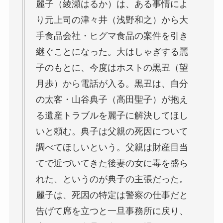
麗子（綾瀬はるか）は、ある事情によ
り元上司の津々井（浅野和之）から大
手食品会社・ヒグマ食品の案件を引き
継ぐことになった。大はしゃぎする麗
子のもとに、今度はホストの黒丑（望
月歩）から電話が入る。黒丑は、自分
の太客・山谷典子（高田聖子）が抱え
る遺産トラブルを麗子に解決してほし
いと頼む。典子は父親の死因について
調べてほしいという。父親は財産目当
てで近づいてきた後妻の女に毒を盛ら
れた、というのが典子の主張だった。
麗子は、死因の特定は警察の仕事だと
告げて席を立つと一旦事務所に戻り、