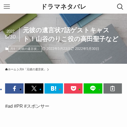
ドラマネタバレ
元彼の遺言状7話ゲストキャス
2022
5/30
ト！山谷のりこ役の高田聖子など
2022年5月23日
2022年5月30日
月9「元彼の遺言状」
ホーム
月9「元彼の遺言状」
#ad #PR #スポンサー