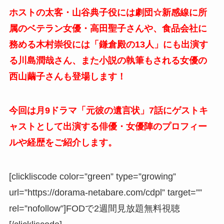
ホストの太客・山谷典子役には劇団☆新感線に所
属のベテラン女優・高田聖子さんや、食品会社に
務める木村崇役には「鎌倉殿の13人」にも出演す
る川島潤哉さん、また小説の執筆もされる女優の
西山繭子さんも登場します！
今回は月9ドラマ「元彼の遺言状」7話にゲストキ
ャストとして出演する俳優・女優陣のプロフィー
ルや経歴をご紹介します。
[clickliscode color=”green” type=”growing”
url=”https://dorama-netabare.com/cdpl” target=””
rel=”nofollow”]FODで2週間見放題無料視聴