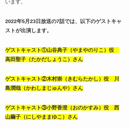
います。
2022年5月23日放送の7話では、以下のゲストキャ
ストが出演します。
ゲストキャスト①
山谷典子（やまやのりこ）役
高田聖子（たかだしょうこ）さん
ゲストキャスト②
木村崇（きむらたかし）役 川
島潤哉（かわしまじゅんや）さん
ゲストキャスト③
小野香澄（おのかすみ）役 西
山繭子（にしやままゆこ）さん