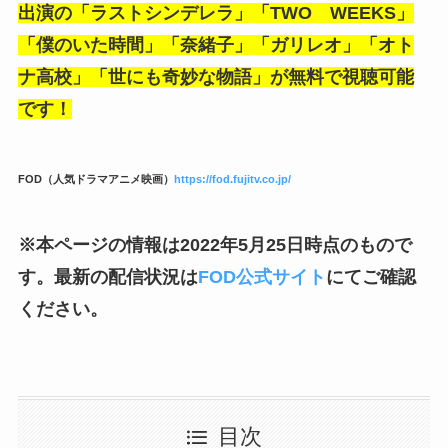
出演の「ラストシンデレラ」「TWO WEEKS」
「僕のいた時間」「奈緒子」「ガリレオ」「オト
ナ高校」「世にも奇妙な物語」が無料で視聴可能
です！
FOD（人気ドラマアニメ映画）
https://fod.fujitv.co.jp/
※本ページの情報は2022年5月25日時点のもので
す。最新の配信状況は
FOD公式サイト
にてご確認
ください。
目次