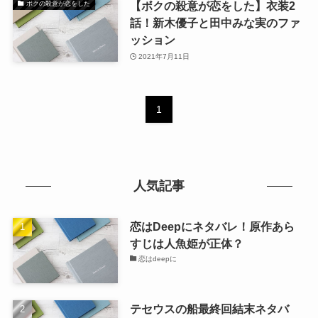
【ボクの殺意が恋をした】衣装2
ボクの殺意が恋をした
話！新木優子と田中みな実のファ
ッション
2021年7月11日
1
人気記事
恋はDeepにネタバレ！原作あら
すじは人魚姫が正体？
恋はdeepに
テセウスの船最終回結末ネタバ