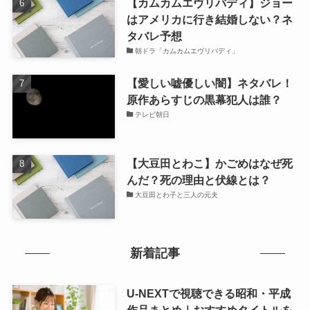
【カムカムエヴリバディ】ジョー
はアメリカに行き結婚しない？ネ
タバレ予想
朝ドラ「カムカムエヴリバディ」
【愛しい嘘優しい闇】ネタバレ！
原作あらすじの黒幕犯人は誰？
テレビ朝日
【大豆田とわこ】かごめはなぜ死
んだ？死の理由と伏線とは？
大豆田とわ子と三人の元夫
新着記事
U-NEXTで視聴できる昭和・平成
作品まとめ｜おすすめタイトルを