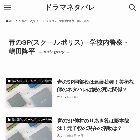
ドラマネタバレ
ホーム
青のSP(スクールポリス)ー学校内警察・嶋田隆平
青のSP(スクールポリス)ー学校内警察・
嶋田隆平
– category –
青のSP岡部役は遠藤雄弥！美術教
青のSP(スクールポリス)ー学校内警察・嶋田隆平
師のネタバレは謎の死に関係？
2021年2月2日
青のSP仲村のりあき役は藤本哉
青のSP(スクールポリス)ー学校内警察・嶋田隆平
汰！元子役の現在の活動は？
2021年1月26日