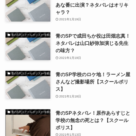
あな番に出演？ネタバレはオリキ
ャラ？
2021年1月19日
青のSPで成田ちか役は田畑志真！
青のSP(スクールポリス)ー学校内警察・嶋田隆平
ネタバレは山口紗弥加演じる先生
の味方？
2021年1月19日
青のSP学校のロケ地！ラーメン屋
青のSP(スクールポリス)ー学校内警察・嶋田隆平
さんなど撮影場所【スクールポリ
ス】
2021年1月18日
青のSPネタバレ！原作あらすじと
青のSP(スクールポリス)ー学校内警察・嶋田隆平
学校の無念の死とは？【スクール
ポリス】
2021年1月13日