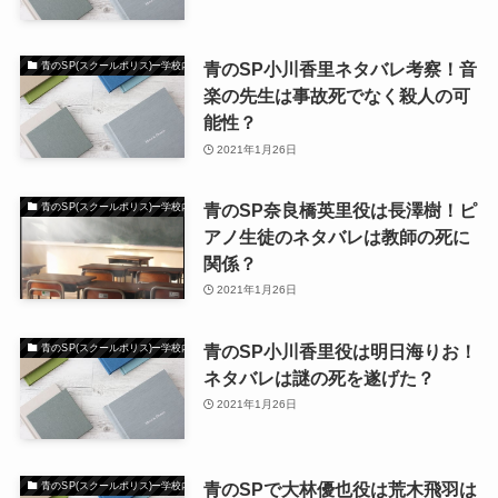
青のSP小川香里ネタバレ考察！音
青のSP(スクールポリス)ー学校内警察・嶋田隆平
楽の先生は事故死でなく殺人の可
能性？
2021年1月26日
青のSP奈良橋英里役は長澤樹！ピ
青のSP(スクールポリス)ー学校内警察・嶋田隆平
アノ生徒のネタバレは教師の死に
関係？
2021年1月26日
青のSP小川香里役は明日海りお！
青のSP(スクールポリス)ー学校内警察・嶋田隆平
ネタバレは謎の死を遂げた？
2021年1月26日
青のSPで大林優也役は荒木飛羽は
青のSP(スクールポリス)ー学校内警察・嶋田隆平