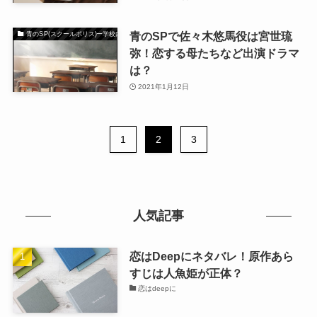
青のSPで佐々木悠馬役は宮世琉
青のSP(スクールポリス)ー学校内警察・嶋田隆平
弥！恋する母たちなど出演ドラマ
は？
2021年1月12日
1
2
3
人気記事
恋はDeepにネタバレ！原作あら
すじは人魚姫が正体？
恋はdeepに