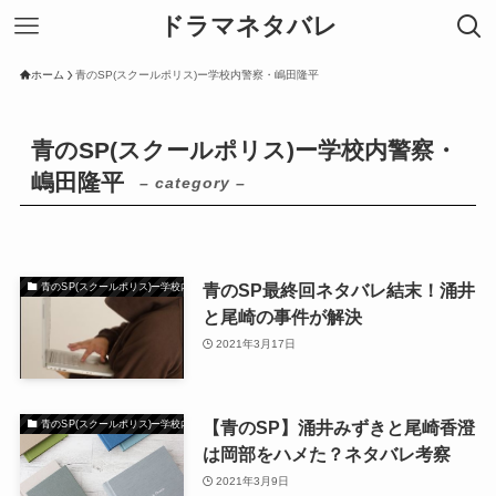
ドラマネタバレ
ホーム
青のSP(スクールポリス)ー学校内警察・嶋田隆平
青のSP(スクールポリス)ー学校内警察・
嶋田隆平
– category –
青のSP最終回ネタバレ結末！涌井
青のSP(スクールポリス)ー学校内警察・嶋田隆平
と尾崎の事件が解決
2021年3月17日
【青のSP】涌井みずきと尾崎香澄
青のSP(スクールポリス)ー学校内警察・嶋田隆平
は岡部をハメた？ネタバレ考察
2021年3月9日