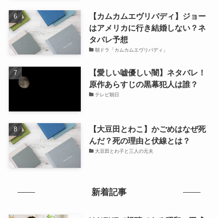
【カムカムエヴリバディ】ジョー
はアメリカに行き結婚しない？ネ
タバレ予想
朝ドラ「カムカムエヴリバディ」
【愛しい嘘優しい闇】ネタバレ！
原作あらすじの黒幕犯人は誰？
テレビ朝日
【大豆田とわこ】かごめはなぜ死
んだ？死の理由と伏線とは？
大豆田とわ子と三人の元夫
新着記事