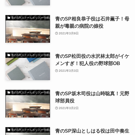
青のSP相良恭子役は石井薫子！母
青のSP(スクールポリス)ー学校内警察・嶋田隆平
親が毒親の病院の娘役
2021年3月9日
青のSP松田役の水沢林太郎がイケ
青のSP(スクールポリス)ー学校内警察・嶋田隆平
メンすぎ！犯人役の野球部OB
2021年3月3日
青のSP坂木司役は山時聡真！元野
青のSP(スクールポリス)ー学校内警察・嶋田隆平
球部員役
2021年3月2日
青のSP深山としはる役は田中奏生
青のSP(スクールポリス)ー学校内警察・嶋田隆平