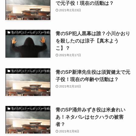
で元子役！現在の活動は？
2021年2月23日
青のSP犯人黒幕は誰？小川かおり
青のSP(スクールポリス)ー学校内警察・嶋田隆平
を殺したのは涼子【真木よう
こ】？
2021年2月17日
青のSP新津先生役は須賀健太で元
青のSP(スクールポリス)ー学校内警察・嶋田隆平
子役！現在の年齢や活動は？
2021年2月10日
青のSP涌井みずき役は米倉れい
青のSP(スクールポリス)ー学校内警察・嶋田隆平
あ！ネタバレはセクハラの被害
者？
2021年2月9日