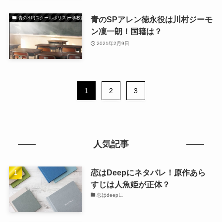
青のSPアレン徳永役は川村ジーモ
青のSP(スクールポリス)ー学校内警察・嶋田隆平
ン凜一朗！国籍は？
2021年2月9日
1
2
3
人気記事
恋はDeepにネタバレ！原作あら
すじは人魚姫が正体？
恋はdeepに