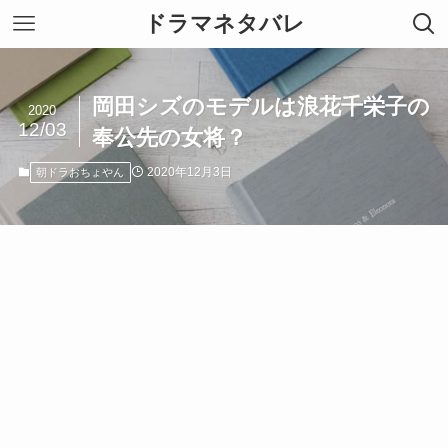
ドラマネタバレ
岡田シズのモデルは浪花千栄子の
2020
12/03
奉公先の女将？
2020年12月3日
朝ドラおちょやん