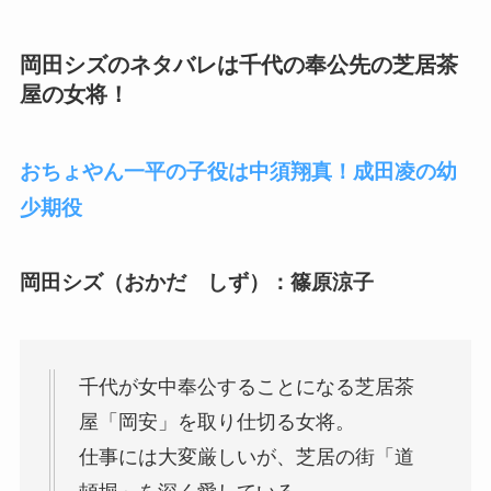
岡田シズのネタバレは千代の奉公先の芝居茶
屋の女将！
おちょやん一平の子役は中須翔真！成田凌の幼
少期役
岡田シズ（おかだ しず）：篠原涼子
千代が女中奉公することになる芝居茶
屋「岡安」を取り仕切る女将。
仕事には大変厳しいが、芝居の街「道