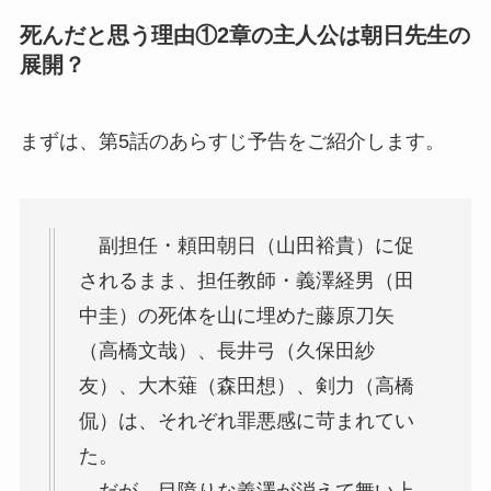
死んだと思う理由①2章の主人公は朝日先生の
展開？
まずは、第5話のあらすじ予告をご紹介します。
副担任・
頼田朝日（山田裕貴）
に促
されるまま、担任教師・
義澤経男（田
中圭）
の死体を山に埋めた
藤原刀矢
（高橋文哉）
、
長井弓（久保田紗
友）
、
大木薙（森田想）
、
剣力（高橋
侃）
は、それぞれ罪悪感に苛まれてい
た。
だが、目障りな義澤が消えて舞い上