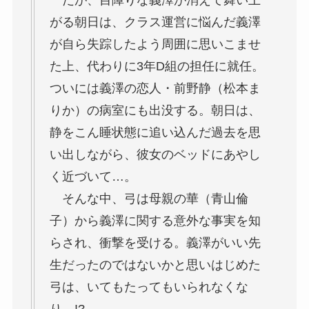
がる朝日は、クラス運営に悩んだ義澤
が自ら失踪したよう周囲に思いこませ
た上、代わりに3年D組の担任に就任。
ついには義澤の恋人・
前野静（松本ま
りか）
の病室にも出没する。朝日は、
静をこん睡状態に追い込んだ過去を思
い出しながら、彼女のベッドにあやし
く近づいて…。
そんな中、弓は母親の華（青山倫
子）から義澤に関する意外な事実を知
らされ、衝撃を受ける。義澤がいい先
生だったのではないかと思いはじめた
弓は、いてもたってもいられなくな
り…!?