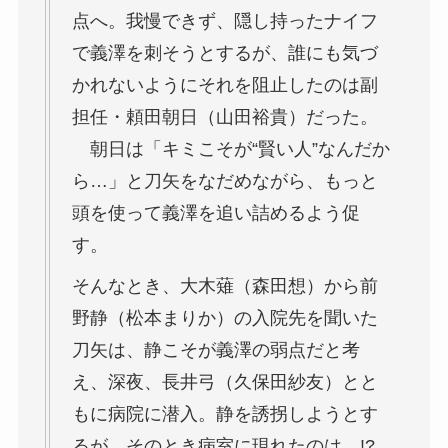
点へ。我慢できず、隠し持ったナイフ
で義澤を刺そうとするが、誰にも気づ
かれないようにそれを阻止したのは副
担任・頼田朝日（山田裕貴）だった。
朝日は「キミこそが“賢い人”なんだか
ら…」と刀矢をなだめながら、もっと
頭を使って義澤を追い詰めるよう促
す。
そんなとき、大木薙（森田想）から前
野静（松本まりか）の入院先を聞いた
刀矢は、静こそが義澤の弱点だと考
え、深夜、長井弓（久保田紗友）とと
もに病院に潜入。静を誘拐しようとす
るが、そのとき病室に現れたのは…!?