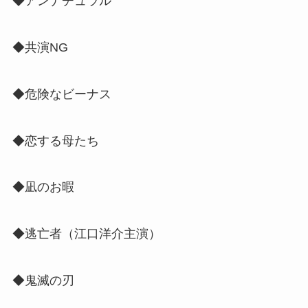
◆アンナチュラル
◆共演NG
◆危険なビーナス
◆恋する母たち
◆凪のお暇
◆逃亡者（江口洋介主演）
◆鬼滅の刃