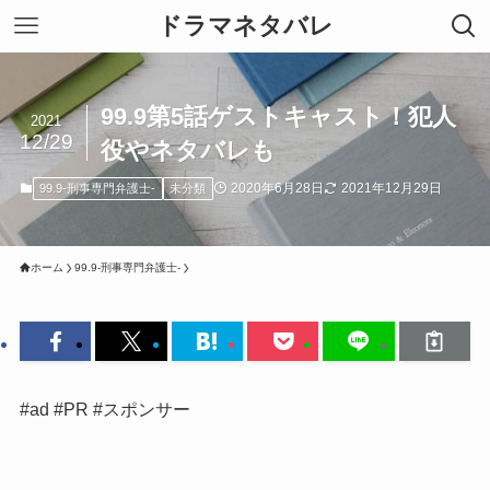
ドラマネタバレ
99.9第5話ゲストキャスト！犯人
2021
12/29
役やネタバレも
2020年6月28日
2021年12月29日
99.9-刑事専門弁護士-
未分類
ホーム
99.9-刑事専門弁護士-
#ad #PR #スポンサー