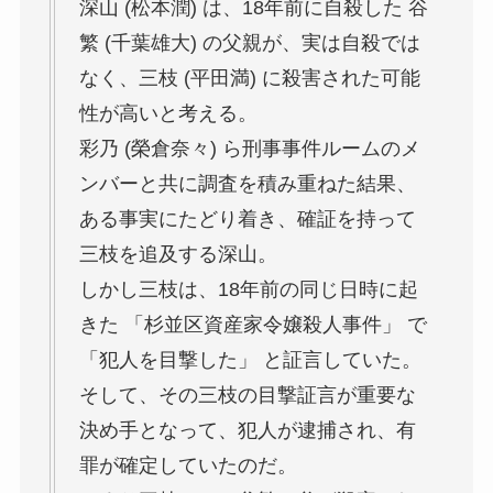
深山 (松本潤) は、18年前に自殺した 谷
繁 (千葉雄大) の父親が、実は自殺では
なく、三枝 (平田満) に殺害された可能
性が高いと考える。
彩乃 (榮倉奈々) ら刑事事件ルームのメ
ンバーと共に調査を積み重ねた結果、
ある事実にたどり着き、確証を持って
三枝を追及する深山。
しかし三枝は、18年前の同じ日時に起
きた 「杉並区資産家令嬢殺人事件」 で
「犯人を目撃した」 と証言していた。
そして、その三枝の目撃証言が重要な
決め手となって、犯人が逮捕され、有
罪が確定していたのだ。