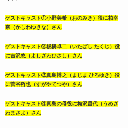
ゲストキャスト①小野美希（おのみき）役に柏幸
奈（かしわゆきな）さん
ゲストキャスト②板橋卓二（いたばし たくじ）役
に吉沢悠（よしざわひさし）さん
ゲストキャスト③真島博之（まじま ひろゆき）役
に菅谷哲也（すがやてつや）さん
ゲストキャスト④真島の母役に梅沢昌代（うめざ
わまさよ）さん