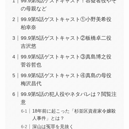
99.9第5話ゲストキャスト！容疑者役やそ
の母親など
99.9第5話ゲストキャスト①小野美希役
柏幸奈
99.9第5話ゲストキャスト②板橋卓二役
吉沢悠
99.9第5話ゲストキャスト③真島博之役
菅谷哲也
99.9第5話ゲストキャスト④真島の母役
梅沢昌代
99.9第5話の犯人役やネタバレは？閲覧注
意
18年前に起こった「杉並区資産家令嬢殺
人事件」とは？
深山は冤罪を見抜く