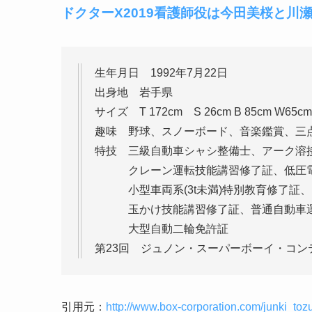
ドクターX2019看護師役は今田美桜と川
生年月日 1992年7月22日
出身地 岩手県
サイズ T 172cm S 26cm B 85cm W65c
趣味 野球、スノーボード、音楽鑑賞、三
特技 三級自動車シャシ整備士、アーク溶
クレーン運転技能講習修了証、低圧電
小型車両系(3t未満)特別教育修了証、フ
玉かけ技能講習修了証、普通自動車運
大型自動二輪免許証
第23回 ジュノン・スーパーボーイ・コ
引用元：
http://www.box-corporation.com/junki_toz