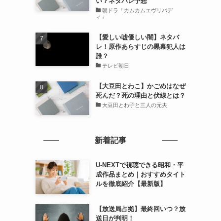
い？ネタバレ予想
朝ドラ「カムカムエヴリバデ
ィ」
【愛しい嘘優しい闇】ネタバ
レ！原作あらすじの黒幕犯人は
誰？
テレビ朝日
【大豆田とわこ】かごめはなぜ
死んだ？死の理由と伏線とは？
大豆田とわ子と三人の元夫
新着記事
U-NEXTで視聴できる昭和・平
成作品まとめ｜おすすめタイト
ルを徹底紹介【最新版】
【放送局占拠】最終回いつ？放
送日が判明！