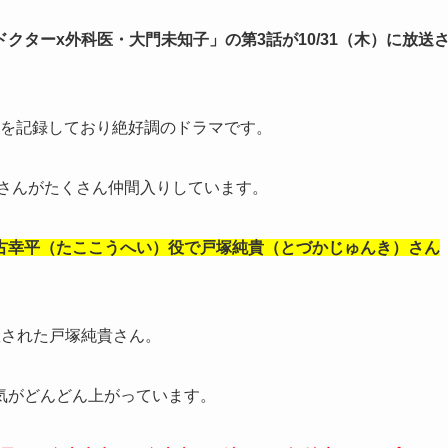
ドクターx
外科医・大門未知子」の第3話が10/31（木）に放送
後を記録しており絶好調のドラマです。
者さんがたくさん仲間入りしています。
古幸平（たここうへい）役で戸塚純貴（とづかじゅんき）さん
擢された戸塚純貴さん。
気がどんどん上がっています。