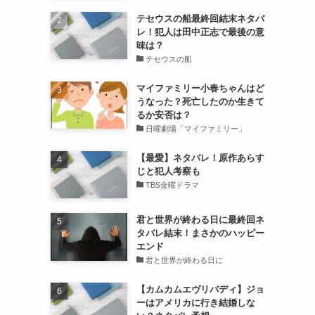
テセウスの船最終回結末ネタバ
さ
レ！犯人は田中正志で最後の意
味は？
テセウスの船
マイファミリー小春ちゃんはど
うなった？死亡したのか生きて
るか安否は？
日曜劇場「マイファミリー」
【最愛】ネタバレ！原作あらす
じと犯人考察も
TBS金曜ドラマ
君と世界が終わる日に最終回ネ
タバレ結末！まさかのハッピー
エンド
君と世界が終わる日に
【カムカムエヴリバディ】ジョ
ーはアメリカに行き結婚しな