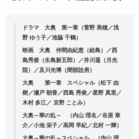
ドラマ 大奥 第一章（菅野 美穂／浅
野 ゆう子／池脇 千鶴）
映画 大奥 仲間由紀恵（絵島）／西
島秀俊（生島新五郎）／井川遥（月光
院）／及川光博（間部詮房）
大奥 第一章 スペシャル（松下 由
樹／瀬戸 朝香／西島 秀俊／星野 真里／
木村 多江／ 京野 ことみ）
大奥
～華の乱～ （内山 理名／谷原 章
介／小池 栄子／高岡 早紀／北村 一輝）
大奥
～華の乱～スペシャル （内山 理