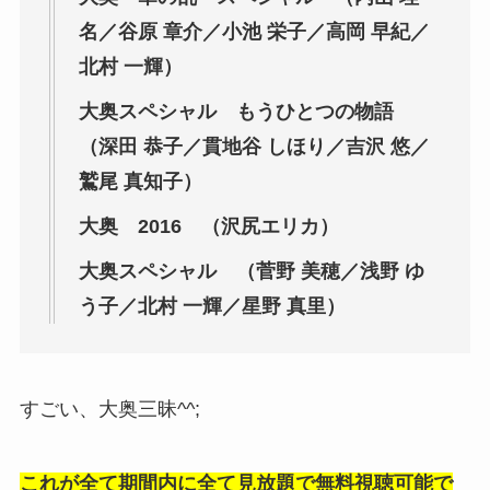
名／谷原 章介／小池 栄子／高岡 早紀／
北村 一輝）
大奥スペシャル もうひとつの物語
（深田 恭子／貫地谷 しほり／吉沢 悠／
鷲尾 真知子）
大奥 2016 （沢尻エリカ）
大奥スペシャル （菅野 美穂／浅野 ゆ
う子／北村 一輝／星野 真里）
すごい、大奥三昧^^;
これが全て期間内に全て見放題で無料視聴可能で