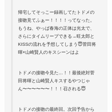
帰宅してそっこー録画してたトドメの
接吻見てふぁー！！！！ってなった。
もうね、やっぱ春海の正体は光太で、
さらにタイムリープできる→旺太郎と
KISSの流れを予想してしまう😇菅田将
暉×山崎賢人のキスシーンはよ
トドメの接吻今見た…！！最後絶対菅
田将暉と山崎賢人キスするやつじゃ
ん〜〜〜〜〜〜！！！召される😇
トドメの接吻の最終回。次回予告から