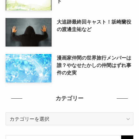
ド
大追跡最終回キャスト！坂崎蘭役
の渡邊圭祐など
漫画家仲間の世界旅行メンバーは
誰？やなせたかしの仲間はずれ事
件の史実
カテゴリー
カ
テ
ゴ