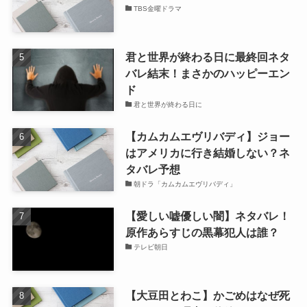
TBS金曜ドラマ
君と世界が終わる日に最終回ネタ
バレ結末！まさかのハッピーエン
ド
君と世界が終わる日に
【カムカムエヴリバディ】ジョー
はアメリカに行き結婚しない？ネ
タバレ予想
朝ドラ「カムカムエヴリバディ」
【愛しい嘘優しい闇】ネタバレ！
原作あらすじの黒幕犯人は誰？
テレビ朝日
【大豆田とわこ】かごめはなぜ死