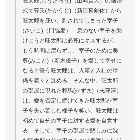
旺太郎(おうたろう)（山﨑賢人）の結婚
式で尊氏(たかうじ)（新田真剣佑）から
旺太郎を庇い、刺されてしまった宰子
(さいこ)（門脇麦）。息のない宰子を助
けようと旺太郎は必死にキスするが、
もう時間は戻らず…。宰子のために美
尊(みこと)（新木優子）を愛して幸せに
なると誓う旺太郎は、入籍と入社の準
備を着々と進める。そんな中、旺太郎
の部屋に現れた和馬(かずま)（志尊淳）
は、愛を否定し続けてきた旺太郎が宰
子を失い苦しむ様子を笑い、旺太郎は
初めて自分の宰子に対する愛を自覚す
る。そして、宰子の部屋で悲しみに沈