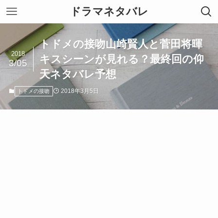
ドラマネタバレ
トドメの接吻山崎賢人と菅田将暉
2018
キスシーンが見れる？最終回の仰
3/05
天ネタバレ予想
2018年3月5日
トドメの接吻