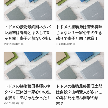
トドメの接吻最終回ネタバ
トドメの接吻弟は菅田将暉
レ結末は春海とキスして3
じゃない？一家心中の生き
ヶ月前！宰子と切ない別れ
残りで宰子と同じ体質！
2018年3月11日
2018年3月11日
トドメの接吻菅田将暉のネ
トドメの接吻最終回旺太郎
タバレ正体は一家心中の生
は自殺？山崎賢人がさいこ
き残り！弟じゃなかった！
の為に死を選ぶ衝撃の結
末？
2018年3月11日