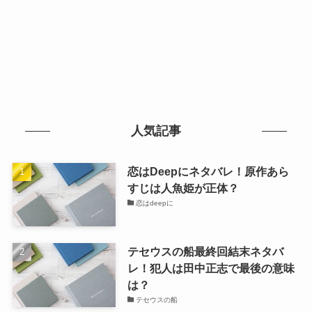
人気記事
恋はDeepにネタバレ！原作あら
すじは人魚姫が正体？
恋はdeepに
テセウスの船最終回結末ネタバ
レ！犯人は田中正志で最後の意味
は？
テセウスの船