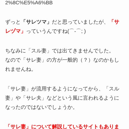
2%8C%E5%A6%BB
ずっと
「サレツマ」
だと思っていましたが、
「サ
レヅマ」
っていうんですね(⌒-⌒; )
ちなみに「スル妻」では出てきませんでした。
なので「サレ妻」の方が一般的（？）なのかもし
れませんね。
「サレ妻」が流用するようになってから、「スル
妻」や「サレ夫」などという風に言われるように
なったのではないでしょうか。
「サレ妻」について解説しているサイトもありま