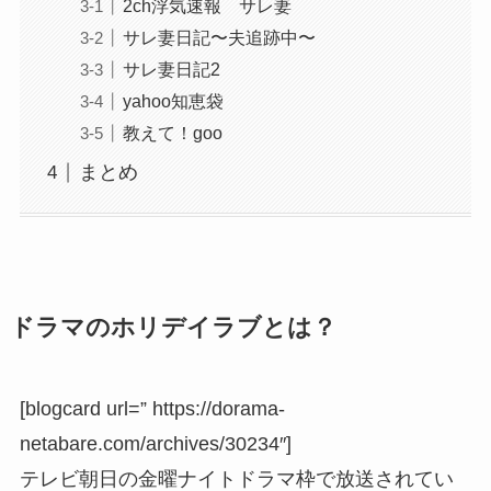
2ch浮気速報 サレ妻
サレ妻日記〜夫追跡中〜
サレ妻日記2
yahoo知恵袋
教えて！goo
まとめ
ドラマのホリデイラブとは？
[blogcard url=” https://dorama-
netabare.com/archives/30234″]
テレビ朝日の金曜ナイトドラマ枠で放送されてい