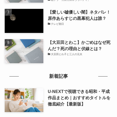
【愛しい嘘優しい闇】ネタバレ！
原作あらすじの黒幕犯人は誰？
テレビ朝日
【大豆田とわこ】かごめはなぜ死
んだ？死の理由と伏線とは？
大豆田とわ子と三人の元夫
新着記事
U-NEXTで視聴できる昭和・平成
作品まとめ｜おすすめタイトルを
徹底紹介【最新版】