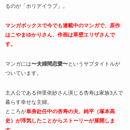
るのが「ホリデイラブ」。
マンガボックスで今でも連載中のマンガで、原作
はこやまゆかりさん、作画は草壁エリザさんで
す。
マンガには
〜夫婦間恋愛〜
というサブタイトルが
ついています。
主人公である仲里依紗さん演じる杏寿は家族3人で
暮らす幸せな主婦。
ところが
単身赴任中の杏寿の夫、純平（塚本高
史）が浮気したことからストーリーが展開しま