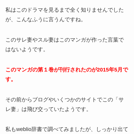
私はこのドラマを見るまで全く知りませんでした
が、こんなふうに言うんですね。
このサレ妻やスル妻はこのマンガが作った言葉で
はないようです。
このマンガの第１巻が刊行されたのが2015年5月で
す。
その前からブログやいくつかのサイトでこの「サ
レ妻」は飛び交っていたようです。
私もweblio辞書で調べてみましたが、しっかり出て