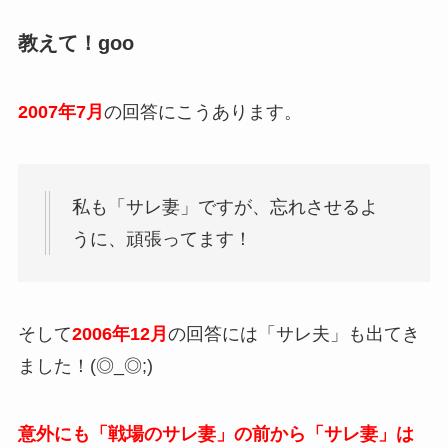
教えて！goo
2007年7月
の回答にこうあります。
私も「サレ妻」ですが、忘れさせるよ
うに、頑張ってます！
そして
2006年12月
の回答には「サレ夫」も出てき
ました！(◎_◎;)
意外にも「戦場のサレ妻」の前から「サレ妻」は