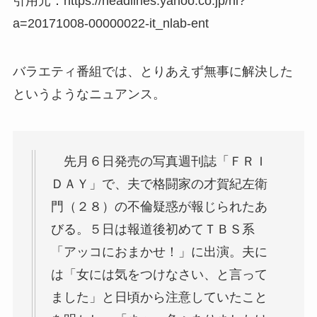
引用元：https://headlines.yahoo.co.jp/hl?
a=20171008-00000022-it_nlab-ent
バラエティ番組では、とりあえず無事に解決した
というようなニュアンス。
先月６日発売の写真週刊誌「ＦＲＩ
ＤＡＹ」で、夫で格闘家の才賀紀左衛
門（２８）の不倫疑惑が報じられたあ
びる。５日は報道後初めてＴＢＳ系
「アッコにおまかせ！」に出演。夫に
は「女には気をつけなさい、と言って
ました」と日頃から注意していたこと