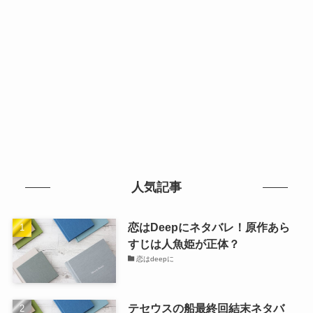
人気記事
恋はDeepにネタバレ！原作あら
すじは人魚姫が正体？
恋はdeepに
テセウスの船最終回結末ネタバ