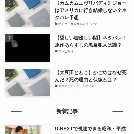
【カムカムエヴリバディ】ジョー
はアメリカに行き結婚しない？ネ
タバレ予想
朝ドラ「カムカムエヴリバディ」
【愛しい嘘優しい闇】ネタバレ！
原作あらすじの黒幕犯人は誰？
テレビ朝日
【大豆田とわこ】かごめはなぜ死
んだ？死の理由と伏線とは？
大豆田とわ子と三人の元夫
新着記事
U-NEXTで視聴できる昭和・平成