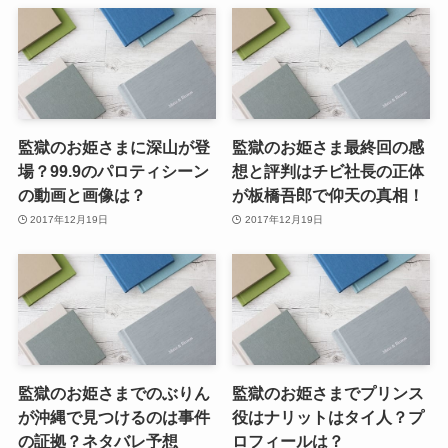
監獄のお姫さまに深山が登
監獄のお姫さま最終回の感
場？99.9のパロティシーン
想と評判はチビ社長の正体
の動画と画像は？
が板橋吾郎で仰天の真相！
2017年12月19日
2017年12月19日
監獄のお姫さまでのぶりん
監獄のお姫さまでプリンス
が沖縄で見つけるのは事件
役はナリットはタイ人？プ
の証拠？ネタバレ予想
ロフィールは？