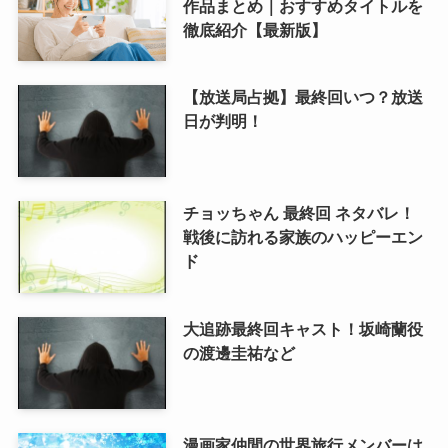
作品まとめ｜おすすめタイトルを
徹底紹介【最新版】
【放送局占拠】最終回いつ？放送
日が判明！
チョッちゃん 最終回 ネタバレ！
戦後に訪れる家族のハッピーエン
ド
大追跡最終回キャスト！坂崎蘭役
の渡邊圭祐など
漫画家仲間の世界旅行メンバーは