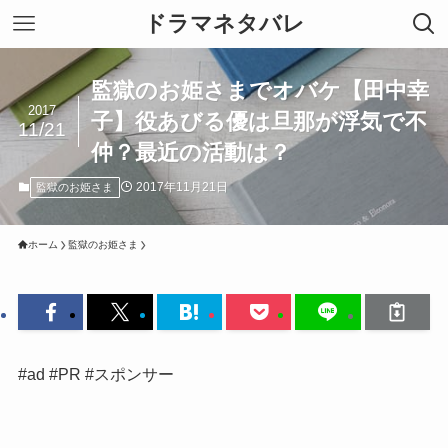
ドラマネタバレ
監獄のお姫さまでオバケ【田中幸
2017
子】役あびる優は旦那が浮気で不
11/21
仲？最近の活動は？
2017年11月21日
監獄のお姫さま
ホーム
監獄のお姫さま
#ad #PR #スポンサー