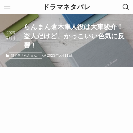
ドラマネタバレ
らんまん倉木隼人役は大東駿介！
2023
盗人だけど、かっこいい色気に反
5/11
響！
2023年5月11日
朝ドラ「らんまん」