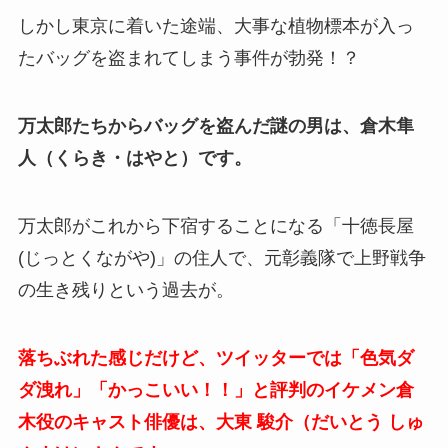
しかし東京に着いた途端、大事な
植物標本
が入っ
たバッグを盗まれてしまう事件が勃発！？
万太郎たちからバッグを盗んだ謎の男は、倉木隼
人（くらき・はやと）です。
万太郎がこれから下宿することになる「十徳長屋
(じっとくながや)」の住人で、
元彰義隊で上野戦争
の生き残りという過去が。
落ちぶれた感じだけど、ツイッターでは「色気ダ
ダ洩れ」「かっこいい！！」と評判のイケメン倉
木役のキャスト俳優は、大東 駿介（だいとう しゅ