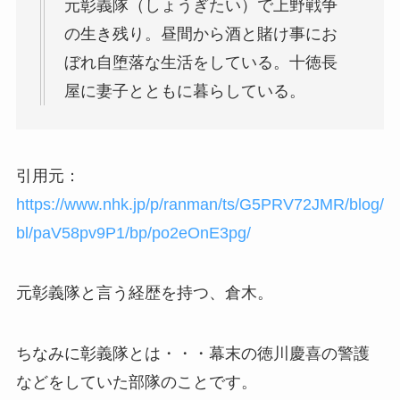
元彰義隊（しょうぎたい）で上野戦争
の生き残り。昼間から酒と賭け事にお
ぼれ自堕落な生活をしている。十徳長
屋に妻子とともに暮らしている。
引用元：
https://www.nhk.jp/p/ranman/ts/G5PRV72JMR/blog/
bl/paV58pv9P1/bp/po2eOnE3pg/
元彰義隊と言う経歴を持つ、倉木。
ちなみに彰義隊とは・・・幕末の徳川慶喜の警護
などをしていた部隊のことです。