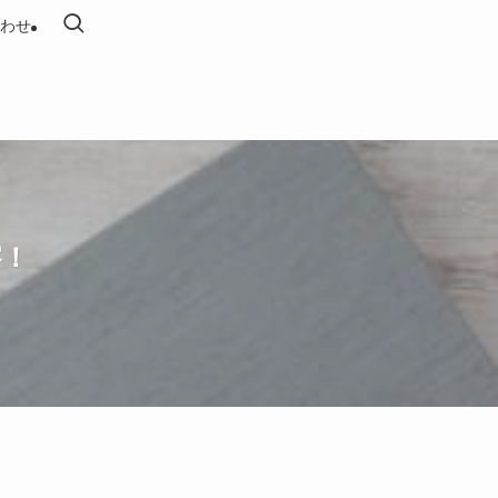
わせ
察！