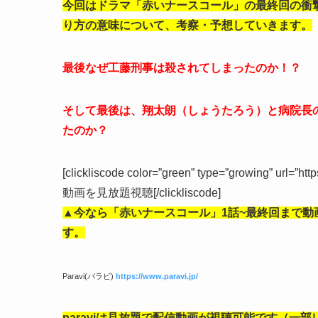
今回はドラマ「赤いナースコール」の最終回の衝
り方の意味について、考察・予想していきます。
最後なぜ工藤刑事は殺されてしまったのか！？
そして最後は、翔太朗（しょうたろう）と病院長
たのか？
[clickliscode color=”green” type=”growing” url=”ht
動画を見放題視聴[/clickliscode]
▲今なら「赤いナースコール」1話
~最終回まで動
す。
Paravi(パラビ)
https://www.paravi.jp/
paraviは見放題で配信動画が視聴可能です（一