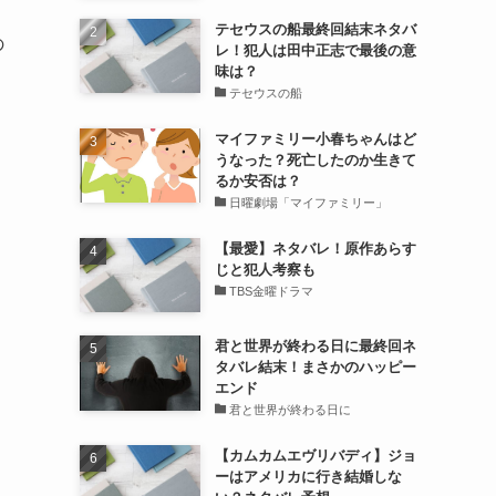
テセウスの船最終回結末ネタバ
の
レ！犯人は田中正志で最後の意
味は？
テセウスの船
マイファミリー小春ちゃんはど
うなった？死亡したのか生きて
るか安否は？
日曜劇場「マイファミリー」
【最愛】ネタバレ！原作あらす
じと犯人考察も
TBS金曜ドラマ
君と世界が終わる日に最終回ネ
タバレ結末！まさかのハッピー
エンド
君と世界が終わる日に
【カムカムエヴリバディ】ジョ
ーはアメリカに行き結婚しな