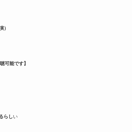
出演）
視聴可能です】
るらし
い