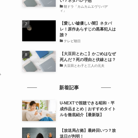
い？ネタバレ予想
朝ドラ「カムカムエヴリバデ
ィ」
【愛しい嘘優しい闇】ネタバ
レ！原作あらすじの黒幕犯人は
誰？
テレビ朝日
【大豆田とわこ】かごめはなぜ
死んだ？死の理由と伏線とは？
大豆田とわ子と三人の元夫
で
新着記事
U-NEXTで視聴できる昭和・平
成作品まとめ｜おすすめタイト
ルを徹底紹介【最新版】
【放送局占拠】最終回いつ？放
送日が判明！