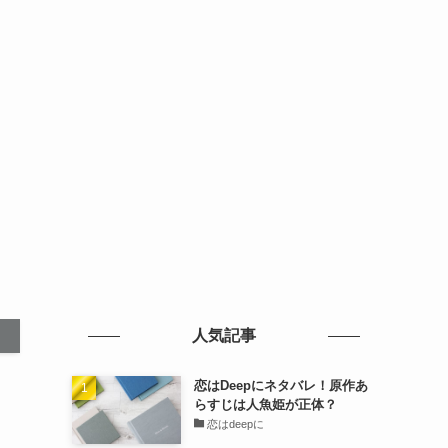
人気記事
恋はDeepにネタバレ！原作あ
らすじは人魚姫が正体？
恋はdeepに