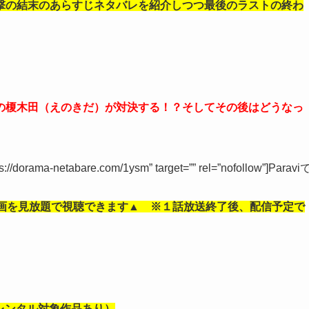
撃の結末のあらすじネタバレを紹介しつつ最後のラストの終わ
の榎木田（えのきだ）が対決する！？そしてその後はどうなっ
tps://dorama-netabare.com/1ysm” target=”” rel=”nofollow”]Paravi
画を見放題で視聴できます▲ ※１話放送終了後、配信予定で
部レンタル対象作品あり）