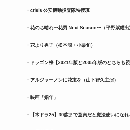
・crisis 公安機動捜査隊特捜班
・花のち晴れ〜花男 Next Season〜（平野紫耀
・花より男子（松本潤・小栗旬）
・ドラゴン桜【2021年版と2005年版のどちらも
・アルジャーノンに花束を（山下智久主演）
・映画「娼年」
・【木ドラ25】30歳まで童貞だと魔法使いになれ