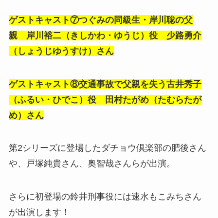
ゲストキャスト⑦つぐみの同級生・岸川聡の父
親 岸川裕二（きしかわ・ゆうじ）役 少路勇介
（しょうじゆうすけ）さん
ゲストキャスト⑧交通事故で父親を失う古井秀子
（ふるい・ひでこ）役 田村たがめ（たむらたが
め）さん
第2シリーズに登場したダチョウ倶楽部の肥後さん
や、戸塚純貴さん、奥智哉さんらが出演。
さらに初登場の鈴井刑事役には速水もこみちさん
が出演します！