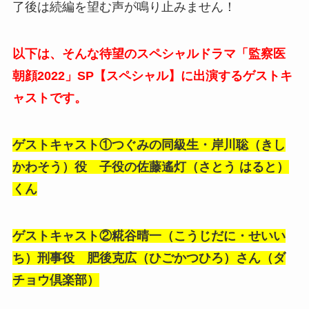
了後は続編を望む声が鳴り止みません！
以下は、そんな待望のスペシャルドラマ「監察医
朝顔2022」SP【スペシャル】に出演するゲストキ
ャストです。
ゲストキャスト①つぐみの同級生・岸川聡（きし
かわそう）役 子役の佐藤遙灯（さとう はると）
くん
ゲストキャスト②
糀谷晴一（こうじだに・せいい
ち）刑事役 肥後克広（ひごかつひろ）さん（ダ
チョウ倶楽部）