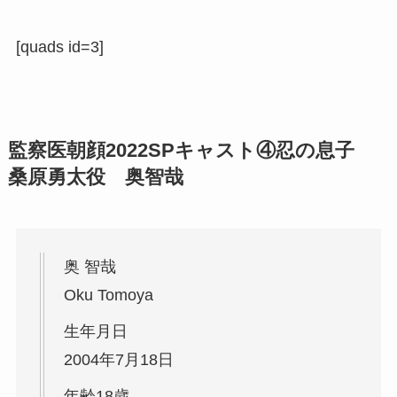
[quads id=3]
監察医朝顔2022SPキャスト④忍
の息子
桑原勇太役 奥智哉
奥 智哉
Oku Tomoya
生年月日
2004年7月18日
年齢18歳