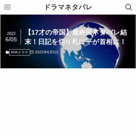
ドラマネタバレ
【17才の帝国】最終回ネタバレ結
2022
6/05
末！日記を切り札に平が首相に！
2022年6月5日
NHKドラマ