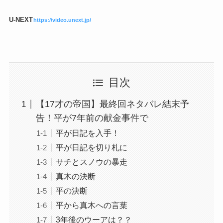
U-NEXT
https://video.unext.jp/
目次
【17才の帝国】最終回ネタバレ結末予
告！平が7年前の献金事件で
平が日記を入手！
平が日記を切り札に
サチとスノウの暴走
真木の決断
平の決断
平から真木への言葉
3年後のウーアは？？