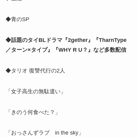
◆青のSP
◆話題のタイBLドラマ『2gether』『TharnType
／ターン×タイプ』『WHY R U？』など多数配信
◆タリオ 復讐代行の2人
「女子高生の無駄遣い」
「きのう何食べた？」
「おっさんずラブ in the sky」