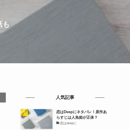
話も
人気記事
恋はDeepにネタバレ！原作あ
らすじは人魚姫が正体？
恋はdeepに