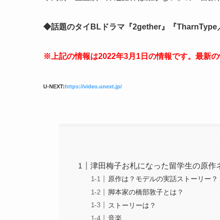
◆話題のタイBLドラマ『2gether』『TharnTy
※上記の情報は2022年3月1日の情報です。最新
U-NEXT:
https://video.unext.jp/
津田梅子お札になった留学生の原作
原作は？モデルの実話ストーリー？
脚本家の橋部敦子とは？
ストーリーは？
音楽