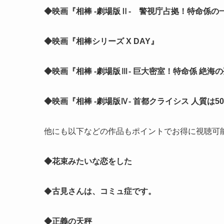
◆映画『相棒 -劇場版Ⅱ- 警視庁占拠！特命係の
◆映画『相棒シリーズ X DAY』
◆映画『相棒 -劇場版Ⅲ- 巨大密室！特命係 絶海
◆映画『相棒 -劇場版Ⅳ- 首都クライシス 人質は
他にも以下などの作品もポイントでお得に視聴可
◆花束みたいな恋をした
◆
古見さんは、コミュ症です。
◆正義の天秤