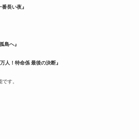
一番長い夜』
の孤島へ』
50万人！特命係 最後の決断』
能です。