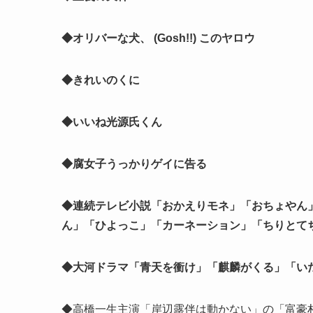
◆オリバーな犬、 (Gosh!!) このヤロウ
◆きれいのくに
◆いいね光源氏くん
◆腐女子うっかりゲイに告る
◆連続テレビ小説「おかえりモネ」「おちょやん
ん」「ひよっこ」「カーネーション」「ちりとて
◆大河ドラマ「青天を衝け」「麒麟がくる」「い
◆高橋一生主演「岸辺露伴は動かない」の「富豪村