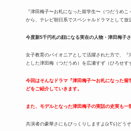
『津田梅子〜お札になった留学生〜（つだうめこ～
から、テレビ朝日系でスペシャルドラマとして放
今度新5千円札の顔になる実在の人物・津田梅子
女子教育のパイオニアとして活躍された方で、『
とした津田梅（つだうめ）を広瀬すず（ひろせす
今回はそんなドラマ『津田梅子〜お札になった留
どをご紹介していきます。
また、モデルとなった津田梅子の実話の史実も一
共演者の豪華さにもびっくりしますよ(≧∇≦)どう