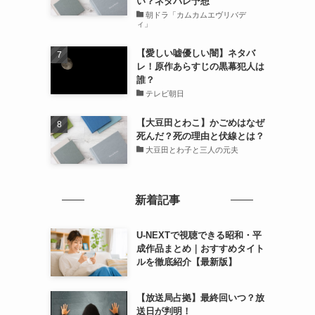
い？ネタバレ予想
朝ドラ「カムカムエヴリバデ
ィ」
【愛しい嘘優しい闇】ネタバ
レ！原作あらすじの黒幕犯人は
誰？
テレビ朝日
【大豆田とわこ】かごめはなぜ
死んだ？死の理由と伏線とは？
大豆田とわ子と三人の元夫
新着記事
U-NEXTで視聴できる昭和・平
成作品まとめ｜おすすめタイト
ルを徹底紹介【最新版】
【放送局占拠】最終回いつ？放
送日が判明！