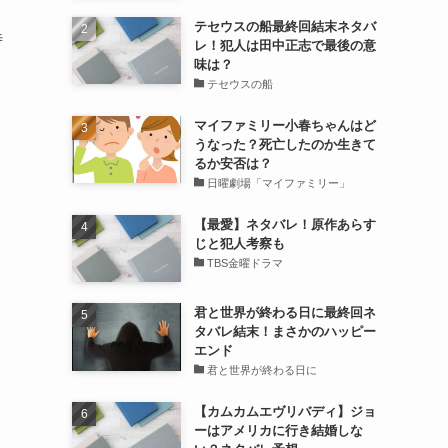
テセウスの船最終回結末ネタバ
時
レ！犯人は田中正志で最後の意
味は？
テセウスの船
マイファミリー小春ちゃんはど
うなった？死亡したのか生きて
るか安否は？
日曜劇場「マイファミリー」
【最愛】ネタバレ！原作あらす
じと犯人考察も
TBS金曜ドラマ
君と世界が終わる日に最終回ネ
タバレ結末！まさかのハッピー
エンド
君と世界が終わる日に
【カムカムエヴリバディ】ジョ
ーはアメリカに行き結婚しな