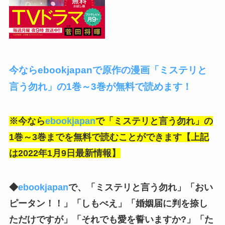
今ならebookjapanで原作の漫画「ミステリと
言う勿れ」の1巻～3巻が無料で読めます！
※今なら
ebookjapan
で「
ミステリと言う勿れ
」の
1巻～3巻までを無料で読むことができます【上記
は2022年1月9日最新情報】
◆
ebookjapan
で、「
ミステリと言う勿れ
」「おい
ピータン！！」「しもべえ」「婚姻届に判を捺し
ただけですが」「それでも愛を誓いますか?」「た