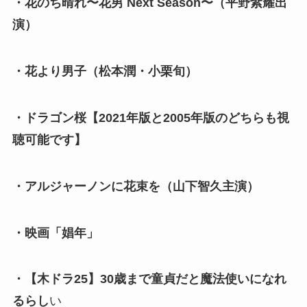
・花のち晴れ〜花男 Next Season〜（平野紫耀出
演）
・花より男子（松本潤・小栗旬）
・ドラゴン桜【2021年版と2005年版のどちらも視
聴可能です】
・アルジャーノンに花束を（山下智久主演）
・映画「娼年」
・【木ドラ25】30歳まで童貞だと魔法使いになれ
るらし
い