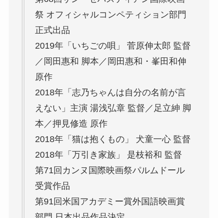
祭 オフィシャルコンペティション部門
正式出品
2019年「いちごの唄」 菅原伸太郎 監督
／岡田惠和 脚本／岡田惠和・峯田和伸
原作
2018年「志乃ちゃんは自分の名前が言
えない」主演 湯浅弘章 監督／足立紳 脚
本／押見修造 原作
2018年「猫は抱くもの」 犬童一心 監督
2018年「万引き家族」 是枝裕和 監督
第71回カンヌ国際映画祭パルムドール
受賞作品
第91回米国アカデミー賞外国語映画賞
部門 日本出品作品決定