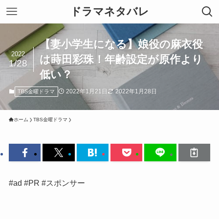
ドラマネタバレ
【妻小学生になる】娘役の麻衣役
2022
は蒔田彩珠！年齢設定が原作より
1/28
低い？
2022年1月21日
2022年1月28日
TBS金曜ドラマ
ホーム
TBS金曜ドラマ
#ad #PR #スポンサー