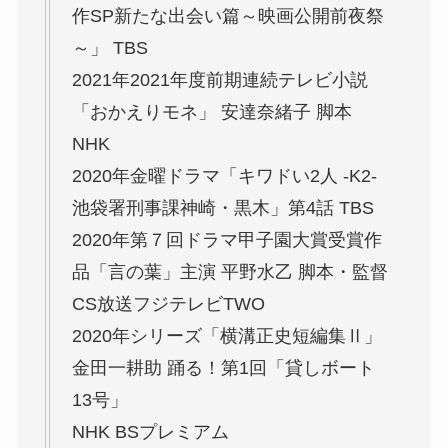
作SP新たな出会い篇～映画公開前夜祭
～」 TBS
2021年2021年度前期連続テレビ小説
「おかえりモネ」 安達奈緒子 脚本
NHK
2020年金曜ドラマ「キワドい2人 -K2-
池袋署刑事課神崎・黒木」第4話 TBS
2020年第７回ドラマ甲子園大賞受賞作
品「言の葉」主演 平野水乙 脚本・監督
CS放送フジテレビTWO
2020年シリーズ「横溝正史短編集Ⅱ」
金田一耕助 踊る！第1回「貸しボート
13号」
NHK BSプレミアム