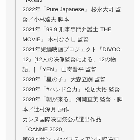
2022年「Pure Japanese」 松永大司 監
督／小林達夫 脚本
2021年「99.9-刑事専門弁護士-THE
MOVIE」 木村ひさし 監督
2021年短編映画プロジェクト『DIVOC-
12』[12人の映像監督による、12の物
語。] 「YEN」 山嵜晋平 監督
2020年「星の子」 大森立嗣 監督
2020年「#ハンド全力」 松居大悟 監督
2020年「朝が来る」 河瀨直美 監督・脚
本／辻村深月 原作
カンヌ国際映画祭公式選出作品
「CANNE 2020」
第68回サン・セバスティアン国際映画