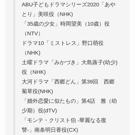
ABU子どもドラマシリーズ2020「あや
とり」美咲役（NHK)
「35歳の少女」時岡望美（10歳）役
（NTV）
ドラマ10「ミストレス」野口萌役
（NHK)
土曜ドラマ「みかづき」大島蕗子(幼少)
役（NHK)
大河ドラマ「西郷どん」第39回 西郷
菊草役(NHK)
「婚外恋愛に似たもの」第4話 雅（幼
少期）役(dTV)
「モンテ・クリスト伯 -華麗なる復
讐-」南条明日香役(CX)