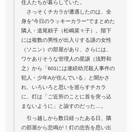
住人たちが暮らしていた。
さっそくチカラが遭遇したのは、全
身を”今日のラッキーカラー”でまとめた
隣人・
道尾頼子（松嶋菜々子）
。階下
には複数の男性が出入りする
謎の女性
（ソニン）
の部屋があり、さらには、
ワケありそうな管理人の
星譲（浅野和
之）
から「601には連続幼児殺人事件の
犯人・少年Aが住んでいる」と聞かさ
れ、いろいろと思いを巡らすチカラ
に、灯は「ご近所のことに首を突っ込
まないように」と諭すのだった…。
引っ越しから数日経ったある日、隣
の部屋から悲鳴が！灯の忠告を思い出