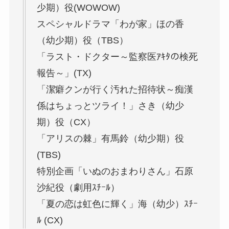
少期）役(WOWOW)
スペシャルドラマ「わが家」ほの香
（幼少期）役（TBS）
「ラスト・ドクター～監察医ｱｷﾀの検死
報告～」(TX)
「潔癖クンが行く汚れた招待状～痴漢
係はちょっとツライ！」さき（幼少
期）役（CX）
「アリスの棘」有馬鈴（幼少期）役
(TBS)
特別企画「いぬのおまわりさん」石原
沙紀役（劇用ｽﾁｰﾙ）
「夏の恋は虹色に輝く」海（幼少）ｽﾁｰ
ﾙ (CX)