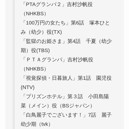
「PTAグランパ２」吉村沙帆役
（NHKBS）
「100万円の女たち」第6話 塚本ひと
み（幼少）役(TX)
「監獄のお姫さま」第4話 千夏（幼少
期）役(TBS)
「ＰＴＡグランパ」吉村沙帆役
（NHKBS）
「視覚探偵・日暮旅人」第1話 園児役
(NTV)
「プリズンホテル」第３話 小田島陽
菜（メイン）役（BSジャパン）
「白鳥麗子でございます！」7話 麗子
幼少期（tvk）