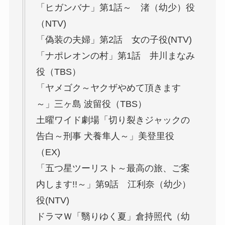
「ヒガンバナ」第1話～ 渚（幼少）役
（NTV)
「偽装の夫婦」第2話 女の子役(NTV)
「ナポレオンの村」第1話 井川まなみ
役（TBS）
「ヤメゴク～ヤクザやめて頂きます
～」三ヶ島 波留役（TBS）
土曜ワイド劇場「切り裂きジャックの
告白～刑事 犬養隼人～」美登里役
（EX)
「五つ星ツーリスト～最高の旅、ご案
内します!!～」第9話 江利奈（幼少）
役(NTV)
ドラマＷ「翳りゆく夏」倉持照代（幼