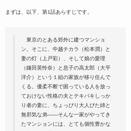
まずは、以下、第1話あらすじです。
東京のとある郊外に建つマンショ
ン。そこに、
中越チカラ（松本潤）
と
妻の
灯（上戸彩）
、そして娘の
愛理
（鎌田英怜奈）
と息子の
高太郎（大平
洋介）
という１組の家族が移り住んで
くる。優柔不断で困っている人を放っ
ておけない性格の夫とテキパキしっか
り者の妻に、ちょっぴり大人びた姉と
無邪気な弟――そんな一家がやってき
たマンションには、とても個性豊かな