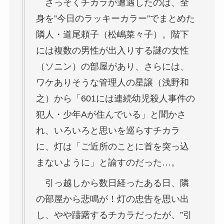
さっそくチカラが遭遇したのは、全
身を”今日のラッキーカラー”でまとめた
隣人・道尾頼子（松嶋菜々子）。階下
には複数の男性が出入りする謎の女性
（ソニン）の部屋があり、さらには、
ワケありそうな管理人の星譲（浅野和
之）から「601には連続幼児殺人事件の
犯人・少年Aが住んでいる」と聞かさ
れ、いろいろと思いを巡らすチカラ
に、灯は「ご近所のことに首を突っ込
まないように」と諭すのだった…。
引っ越しから数日経ったある日、隣
の部屋から悲鳴が！灯の忠告を思い出
し、やや躊躇するチカラだったが、”引