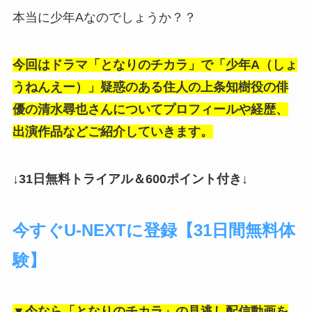
本当に少年Aなのでしょうか？？
今回はドラマ「となりのチカラ」で「少年A（しょ
うねんえー）」疑惑のある住人の上条知樹役の俳
優の清水尋也さんについてプロフィールや経歴、
出演作品などご紹介していきます。
↓31日無料トライアル＆600ポイント付き↓
今すぐU-NEXTに登録【31日間無料体
験】
▼今なら「となりのチカラ」の見逃し配信動画を