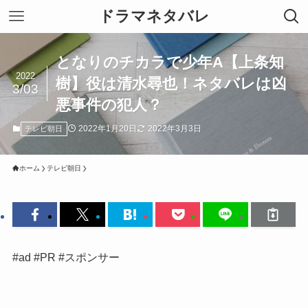
ドラマネタバレ
となりのチカラで少年A【上条知
2022
樹】役は清水尋也！ネタバレは凶
3/03
悪事件の犯人？
2022年1月20日
2022年3月3日
テレビ朝日
ホーム
テレビ朝日
#ad #PR #スポンサー