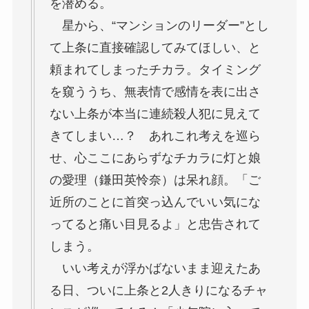
を潜める。
星から、“マンションのリーダー”とし
て上条に直接確認してみてほしい、と
頼まれてしまったチカラ。タイミング
を窺ううち、無表情で感情を表に出さ
ない上条が本当に連続殺人犯に見えて
きてしまい…？ あれこれ考えを巡ら
せ、心ここにあらずなチカラに灯と娘
の愛理（鎌田英怜奈）は呆れ顔。「ご
近所のことに首突っ込んでいい気にな
ってると痛い目見るよ」と忠告されて
しまう。
いい考えが浮かばないまま迎えたあ
る日、ついに上条と2人きりになるチャ