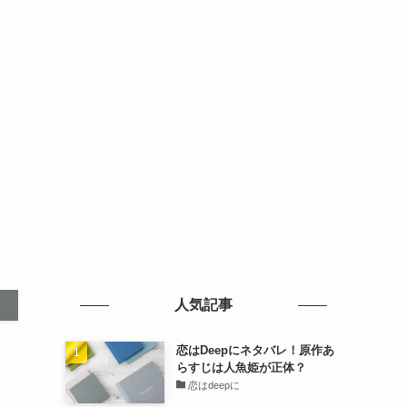
人気記事
恋はDeepにネタバレ！原作あ
らすじは人魚姫が正体？
恋はdeepに