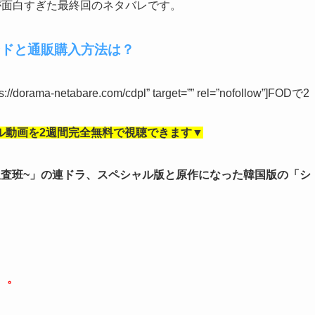
が面白すぎた最終回のネタバレです。
ンドと通販購入方法は？
tps://dorama-netabare.com/cdpl” target=”” rel=”nofollow”]FODで2
ル動画を2週間完全無料で視聴できます▼
捜査班~」の連ドラ、スペシャル版と原作になった韓国版の「シ
。。