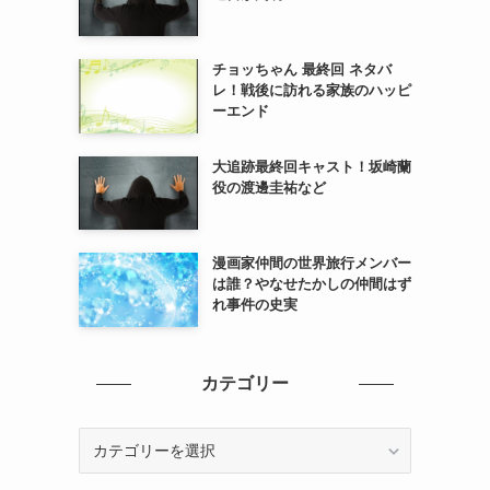
チョッちゃん 最終回 ネタバ
レ！戦後に訪れる家族のハッピ
ーエンド
大追跡最終回キャスト！坂崎蘭
役の渡邊圭祐など
漫画家仲間の世界旅行メンバー
は誰？やなせたかしの仲間はず
れ事件の史実
カテゴリー
カ
テ
ゴ