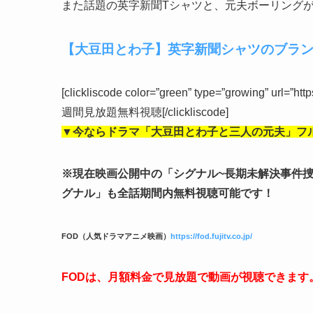
また話題の英字新聞Tシャツと、元夫ボーリング
【大豆田とわ子】英字新聞シャツのブラ
[clickliscode color=”green” type=”growing” url=”ht
週間見放題無料視聴[/clickliscode]
▼今ならドラマ「大豆田とわ子と三人の元夫」フ
※現在映画公開中の「シグナル~長期未解決事件
グナル」も全話期間内無料視聴可能です！
FOD（人気ドラマアニメ映画）
https://fod.fujitv.co.jp/
FODは、月額料金で見放題で動画が視聴できます