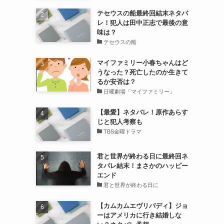
テセウスの船最終回結末ネタバ
レ！犯人は田中正志で最後の意
味は？
テセウスの船
マイファミリー小春ちゃんはど
、
うなった？死亡したのか生きて
るか安否は？
日曜劇場「マイファミリー」
【最愛】ネタバレ！原作あらす
じと犯人考察も
TBS金曜ドラマ
君と世界が終わる日に最終回ネ
タバレ結末！まさかのハッピー
エンド
君と世界が終わる日に
【カムカムエヴリバディ】ジョ
ーはアメリカに行き結婚しな