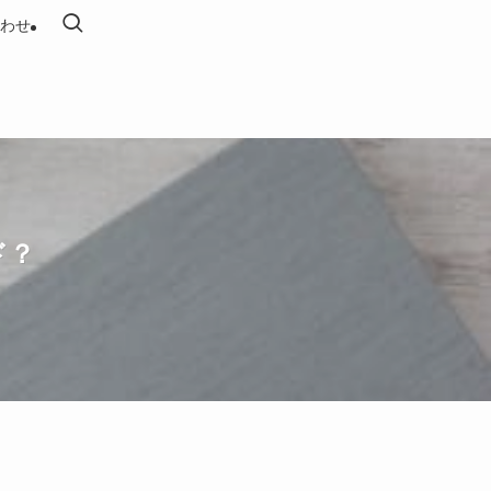
わせ
ド？