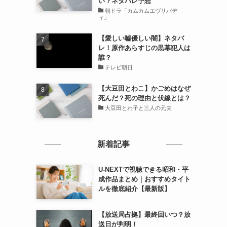
い？ネタバレ予想
朝ドラ「カムカムエヴリバデ
ィ」
【愛しい嘘優しい闇】ネタバ
レ！原作あらすじの黒幕犯人は
誰？
テレビ朝日
【大豆田とわこ】かごめはなぜ
死んだ？死の理由と伏線とは？
大豆田とわ子と三人の元夫
新着記事
U-NEXTで視聴できる昭和・平
成作品まとめ｜おすすめタイト
ルを徹底紹介【最新版】
【放送局占拠】最終回いつ？放
送日が判明！