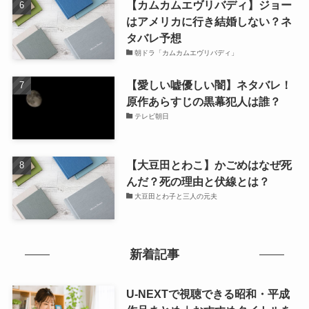
【カムカムエヴリバディ】ジョー
はアメリカに行き結婚しない？ネ
タバレ予想
朝ドラ「カムカムエヴリバディ」
【愛しい嘘優しい闇】ネタバレ！
原作あらすじの黒幕犯人は誰？
テレビ朝日
【大豆田とわこ】かごめはなぜ死
んだ？死の理由と伏線とは？
大豆田とわ子と三人の元夫
新着記事
U-NEXTで視聴できる昭和・平成