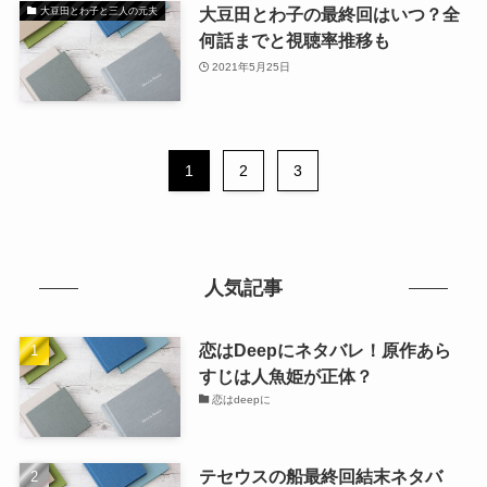
大豆田とわ子の最終回はいつ？全
大豆田とわ子と三人の元夫
何話までと視聴率推移も
2021年5月25日
1
2
3
人気記事
恋はDeepにネタバレ！原作あら
すじは人魚姫が正体？
恋はdeepに
テセウスの船最終回結末ネタバ