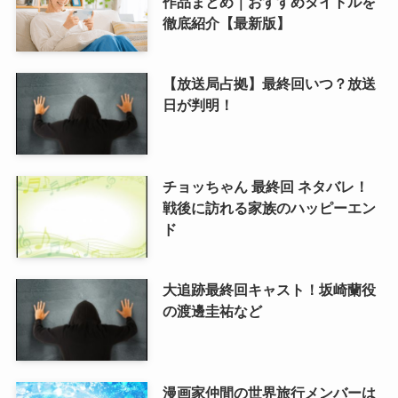
作品まとめ｜おすすめタイトルを
徹底紹介【最新版】
【放送局占拠】最終回いつ？放送
日が判明！
チョッちゃん 最終回 ネタバレ！
戦後に訪れる家族のハッピーエン
ド
大追跡最終回キャスト！坂崎蘭役
の渡邊圭祐など
漫画家仲間の世界旅行メンバーは