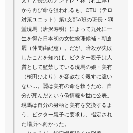
太）と長男のアンドレ・林（村上淳）
から再び命を狙われるも、CTU（テロ
対策ユニット）第1支部A班の班長・獅
堂現馬（唐沢寿明）によって九死に一
生を得た日本初の女性総理候補・朝倉
麗（仲間由紀恵）。だが、暗殺が失敗
したことを知れば、ビクター親子は人
質として監禁している現馬の娘・美有
（桜田ひより）を容赦なく殺すに違い
ない…。麗は美有の命を救うため、自
分が死んだという偽情報を世に公表。
現馬は自分の身柄と美有を交換するよ
う、ビクター親子に要求し、指定され
た場所へ向かった。