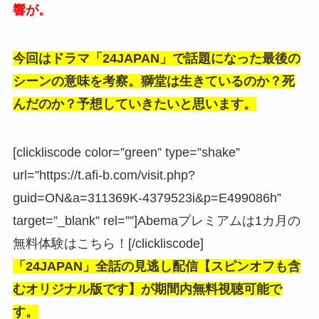
響が。
今回はドラマ「24JAPAN」で話題になった最後の
シーンの意味を考察。獅堂は生きているのか？死
んだのか？予想していきたいと思います。
[clickliscode color=”green” type=”shake”
url=”https://t.afi-b.com/visit.php?
guid=ON&a=311369K-4379523i&p=E499086h”
target=”_blank” rel=””]Abemaプレミアムは1カ月の
無料体験はこちら！[/clickliscode]
「24JAPAN」全話
の見逃し配信【
スピンオフも含
むオリジナル版です】が期間内無料視聴可能で
す。