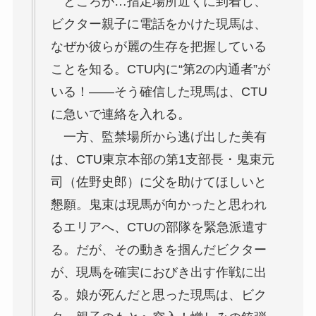
ところが…指定場所近くに到着し、
ビクター親子に電話をかけた現馬は、
なぜか彼らが麗の生存を把握している
ことを知る。CTU内に“第2の内通者”が
いる！――そう確信した現馬は、CTU
に急いで連絡を入れる。
一方、監禁場所から逃げ出した美有
は、CTU東京本部の第1支部長・鬼束元
司（佐野史郎）に父を助けてほしいと
懇願。鬼束は現馬が向かったと思われ
るエリアへ、CTUの部隊を緊急派遣す
る。だが、その動きを掴んだビクター
が、現馬を確実におびき出す作戦に出
る。娘が死んだと思った現馬は、ビク