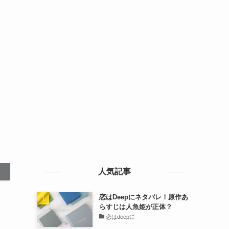
人気記事
恋はDeepにネタバレ！原作あ
らすじは人魚姫が正体？
恋はdeepに