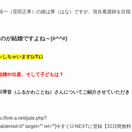
山裕一（窪田正孝）の娘は華（はな）ですが、現在看護師を目指
が結婚ですよね～(#^^#)
ちゃいます(≧∇≦)
結婚や出産、そして子どもは？
川琴音（ふるかわことね）さんについてご紹介させていただき
s://link-a.net/gate.php?
dm&itemid=0″ target=”” rel=””]今すぐU-NEXTに登録【31日間無料