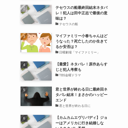
テセウスの船最終回結末ネタバ
レ！犯人は田中正志で最後の意
味は？
テセウスの船
マイファミリー小春ちゃんはど
うなった？死亡したのか生きて
るか安否は？
日曜劇場「マイファミリー」
【最愛】ネタバレ！原作あらす
じと犯人考察も
TBS金曜ドラマ
君と世界が終わる日に最終回ネ
タバレ結末！まさかのハッピー
エンド
君と世界が終わる日に
【カムカムエヴリバディ】ジョ
ーはアメリカに行き結婚しな