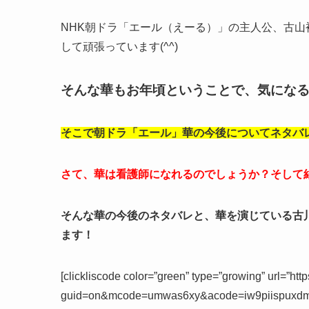
NHK朝ドラ「エール（えーる）」の主人公、古
して頑張っています(^^)
そんな華もお年頃ということで、気になるの
そこで朝ドラ「エール」華の今後についてネタバレし
さて、華は看護師になれるのでしょうか？そして
そんな華の今後のネタバレと、華を演じている古
ます！
[clickliscode color=”green” type=”growing” url=”http
guid=on&mcode=umwas6xy&acode=iw9piispux