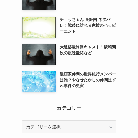
チョッちゃん 最終回 ネタバ
レ！戦後に訪れる家族のハッピ
ーエンド
大追跡最終回キャスト！坂崎蘭
役の渡邊圭祐など
漫画家仲間の世界旅行メンバー
は誰？やなせたかしの仲間はず
れ事件の史実
カテゴリー
カ
テ
ゴ