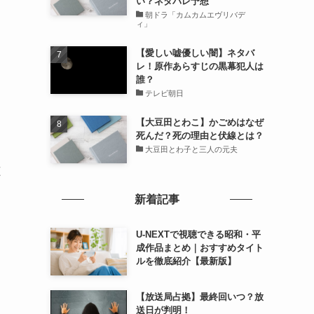
い？ネタバレ予想
朝ドラ「カムカムエヴリバデ
ィ」
【愛しい嘘優しい闇】ネタバ
レ！原作あらすじの黒幕犯人は
誰？
テレビ朝日
【大豆田とわこ】かごめはなぜ
死んだ？死の理由と伏線とは？
大豆田とわ子と三人の元夫
聴
新着記事
U-NEXTで視聴できる昭和・平
成作品まとめ｜おすすめタイト
ルを徹底紹介【最新版】
【放送局占拠】最終回いつ？放
送日が判明！