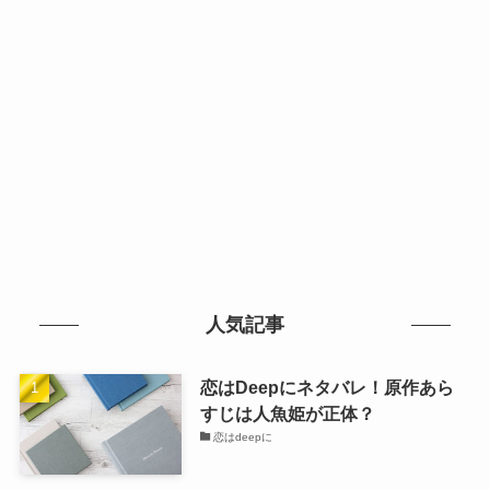
人気記事
恋はDeepにネタバレ！原作あら
すじは人魚姫が正体？
恋はdeepに