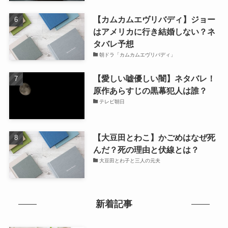
【カムカムエヴリバディ】ジョー
はアメリカに行き結婚しない？ネ
タバレ予想
朝ドラ「カムカムエヴリバディ」
【愛しい嘘優しい闇】ネタバレ！
原作あらすじの黒幕犯人は誰？
テレビ朝日
【大豆田とわこ】かごめはなぜ死
んだ？死の理由と伏線とは？
大豆田とわ子と三人の元夫
新着記事