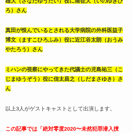
雄大（さなだゆうだい）役に猪征大（いのゆきひ
ろ）さん
真田が恨んでいるとされる大学病院の外科医益子
博文（ますこひろふみ）役に近江谷太朗（おうみ
やたろう）さん
ミハンの視察にやってきた代議士の児島祐三（こ
じまゆうぞう）役に信太昌之（しだまさゆき）さ
ん
以上3人がゲストキャストとして出演します。
この記事では「絶対零度2020〜未然犯罪潜入捜