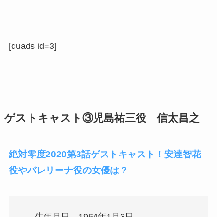
[quads id=3]
ゲストキャスト③児島祐三役 信太昌之
絶対零度2020第3話ゲストキャスト！安達智花
役やバレリーナ役の女優は？
生年月日 1964年1月3日