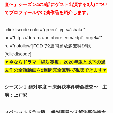
査〜」シーズン4の5話にゲスト出演する3人につい
てプロフィールや出演作品を紹介します。
[clickliscode color=”green” type=”shake”
url=”https://dorama-netabare.com/cdpl” target=””
rel=”nofollow”]FODで2週間見放題無料視聴
[/clickliscode]
▼今ならドラマ「絶対零度」2020年版と以下の過
去作の全話動画を2週間完全無料で視聴できます▼
シーズン１ 絶対零度 〜未解決事件特命捜査〜 主
演：上戸彩
スペシャルドラマ版 絶対零度〜未解決事件特命