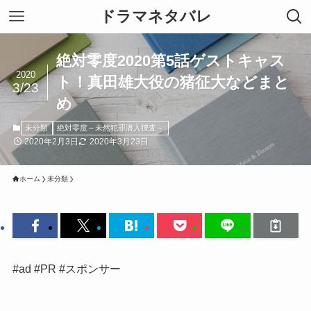
ドラマネタバレ
絶対零度2020第5話ゲストキャス
2020
ト！真田雄大役の猪征大などまと
3/23
め
未分類
絶対零度～未然犯罪潜入捜査～
2020年2月3日
2020年3月23日
ホーム
未分類
#ad #PR #スポンサー