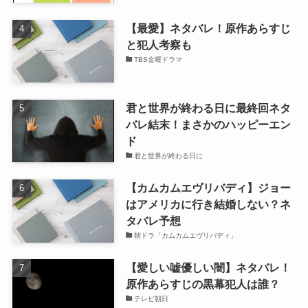
【最愛】ネタバレ！原作あらすじ
と犯人考察も
TBS金曜ドラマ
君と世界が終わる日に最終回ネタ
バレ結末！まさかのハッピーエン
ド
君と世界が終わる日に
【カムカムエヴリバディ】ジョー
はアメリカに行き結婚しない？ネ
タバレ予想
朝ドラ「カムカムエヴリバディ」
【愛しい嘘優しい闇】ネタバレ！
原作あらすじの黒幕犯人は誰？
テレビ朝日