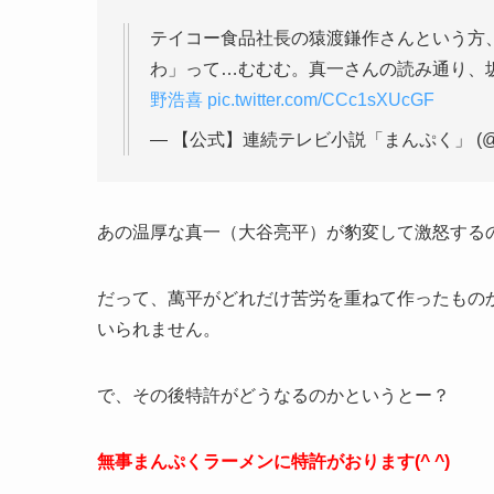
テイコー食品社長の猿渡鎌作さんという方
わ」って…むむむ。真一さんの読み通り、
野浩喜
pic.twitter.com/CCc1sXUcGF
— 【公式】連続テレビ小説「まんぷく」 (@asa
あの温厚な真一（大谷亮平）が豹変して激怒する
だって、萬平がどれだけ苦労を重ねて作ったもの
いられません。
で、その後特許がどうなるのかというとー？
無事まんぷくラーメンに特許がおります(^ ^)