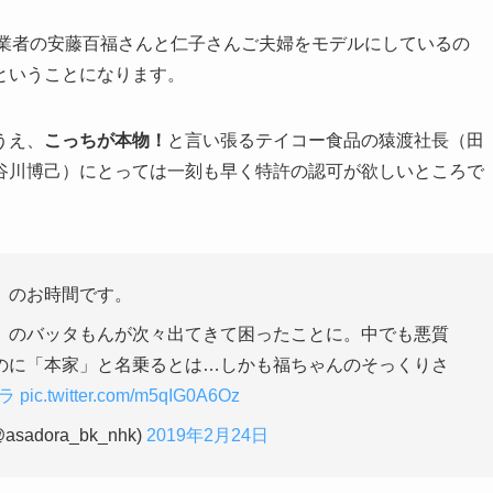
創業者の安藤百福さんと仁子さんご夫婦をモデルにしているの
ということになります。
うえ、
こっちが本物！
と言い張るテイコー食品の猿渡社長（田
谷川博己）にとっては一刻も早く特許の認可が欲しいところで
」のお時間です。
」のバッタもんが次々出てきて困ったことに。中でも悪質
のに「本家」と名乗るとは…しかも福ちゃんのそっくりさ
ラ
pic.twitter.com/m5qIG0A6Oz
dora_bk_nhk)
2019年2月24日