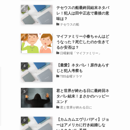
テセウスの船最終回結末ネタバ
レ！犯人は田中正志で最後の意
味は？
テセウスの船
マイファミリー小春ちゃんはど
うなった？死亡したのか生きて
るか安否は？
日曜劇場「マイファミリー」
【最愛】ネタバレ！原作あらす
じと犯人考察も
TBS金曜ドラマ
君と世界が終わる日に最終回ネ
タバレ結末！まさかのハッピー
エンド
君と世界が終わる日に
【カムカムエヴリバディ】ジョ
ーはアメリカに行き結婚しな