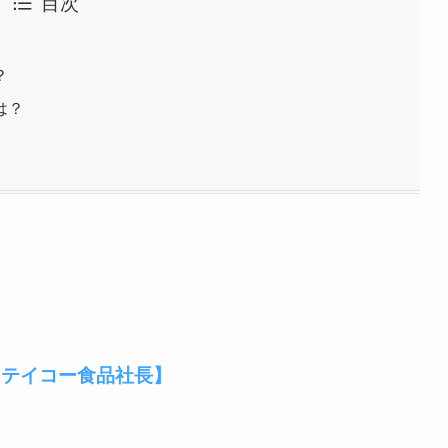
目次
？
は？
【テイコー食品社長】