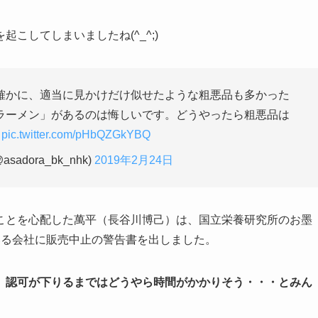
こしてしまいましたね(^_^;)
確かに、適当に見かけだけ似せたような粗悪品も多かった
ラーメン」があるのは悔しいです。どうやったら粗悪品は
pic.twitter.com/pHbQZGkYBQ
dora_bk_nhk)
2019年2月24日
ことを心配した萬平（長谷川博己）は、国立栄養研究所のお墨
いる会社に販売中止の警告書を出しました。
、認可が下りるまではどうやら時間がかかりそう・・・とみん