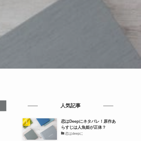
人気記事
恋はDeepにネタバレ！原作あ
らすじは人魚姫が正体？
恋はdeepに