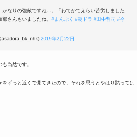
、かなりの強敵ですね…。「わてかてえらい苦労しました
坂部さんもいましたね。
#まんぷく
#朝ドラ
#田中哲司
#今
dora_bk_nhk)
2019年2月22日
のも当然です。
かをずっと近くで見てきたので、それを思うとやはり黙っては