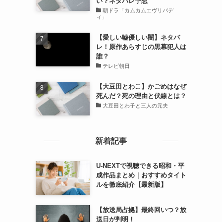
い？ネタバレ予想
朝ドラ「カムカムエヴリバデ
ィ」
【愛しい嘘優しい闇】ネタバ
レ！原作あらすじの黒幕犯人は
誰？
テレビ朝日
【大豆田とわこ】かごめはなぜ
死んだ？死の理由と伏線とは？
大豆田とわ子と三人の元夫
新着記事
U-NEXTで視聴できる昭和・平
成作品まとめ｜おすすめタイト
ルを徹底紹介【最新版】
【放送局占拠】最終回いつ？放
送日が判明！