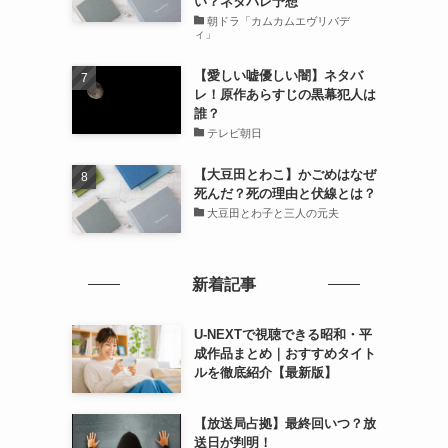
い？ネタバレ予想
朝ドラ「カムカムエヴリバデ
ィ」
【愛しい嘘優しい闇】ネタバ
レ！原作あらすじの黒幕犯人は
誰？
テレビ朝日
【大豆田とわこ】かごめはなぜ
死んだ？死の理由と伏線とは？
大豆田とわ子と三人の元夫
新着記事
U-NEXTで視聴できる昭和・平
成作品まとめ｜おすすめタイト
ルを徹底紹介【最新版】
【放送局占拠】最終回いつ？放
送日が判明！