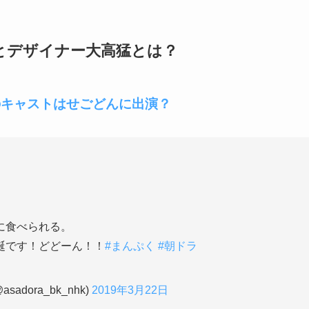
とデザイナー大高猛とは？
のキャストはせごどんに出演？
に食べられる。
誕です！どどーん！！
#まんぷく
#朝ドラ
dora_bk_nhk)
2019年3月22日