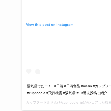
View this post on Instagram
湯気雲でたー！ . #日清 #日清食品 #nissin #カッ
#cupnoodle #飛行機雲 #湯気雲 #FB過去投稿ご紹介
カップヌードル
さん(@cupnoodle_jp)がシェアした投