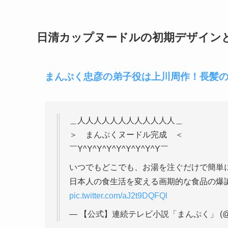
日清カップヌードルの初期デザイン
まんぷく忠彦の弟子役は上川周作！長髪
＿人人人人人人人人人人人人＿
＞ まんぷくヌードル完成 ＜
￣Y^Y^Y^Y^Y^Y^Y^Y^Y￣
いつでもどこでも、お湯を注ぐだけで簡単
日本人の食生活を変える画期的な食品の爆
pic.twitter.com/aJ2t9DQFQl
— 【公式】連続テレビ小説「まんぷく」 (@asa