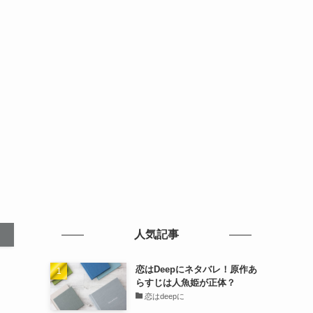
人気記事
恋はDeepにネタバレ！原作あ
らすじは人魚姫が正体？
恋はdeepに