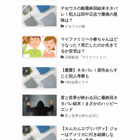
テセウスの船最終回結末ネタバ
レ！犯人は田中正志で最後の意
味は？
テセウスの船
マイファミリー小春ちゃんはど
うなった？死亡したのか生きて
るか安否は？
日曜劇場「マイファミリー」
【最愛】ネタバレ！原作あらす
じと犯人考察も
TBS金曜ドラマ
君と世界が終わる日に最終回ネ
タバレ結末！まさかのハッピー
エンド
君と世界が終わる日に
【カムカムエヴリバディ】ジョ
ーはアメリカに行き結婚しな