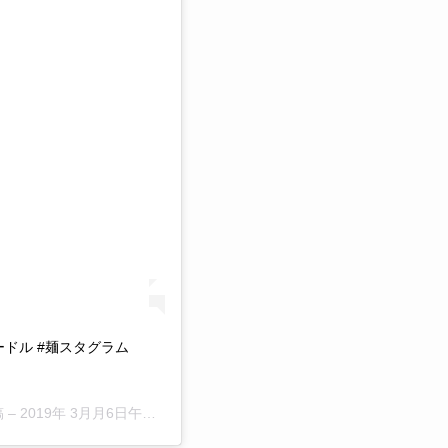
プヌードル #麺スタグラム
稿 –
2019年 3月月6日午後6時30分PST