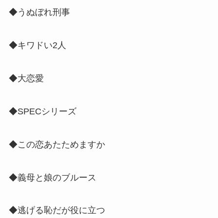
◆うぬぼれ刑事
◆キワドい2人
◆大恋愛
◆SPECシリーズ
◆この恋あたためますか
◆義母と娘のブルース
◆逃げる恥だが役に立つ