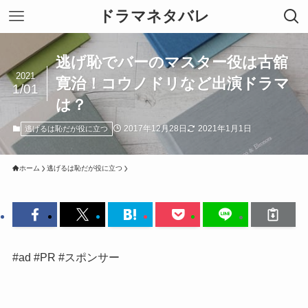
ドラマネタバレ
逃げ恥でバーのマスター役は古舘
2021
寛治！コウノドリなど出演ドラマ
1/01
は？
2017年12月28日
2021年1月1日
逃げるは恥だが役に立つ
ホーム
逃げるは恥だが役に立つ
#ad #PR #スポンサー