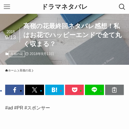
ドラマネタバレ
高嶺の花最終回ネタバレ感想！私
2018
はお花でハッピーエンドで全て丸
9/13
く収まる？
2018年9月13日
高嶺の花
ホーム
高嶺の花
#ad #PR #スポンサー