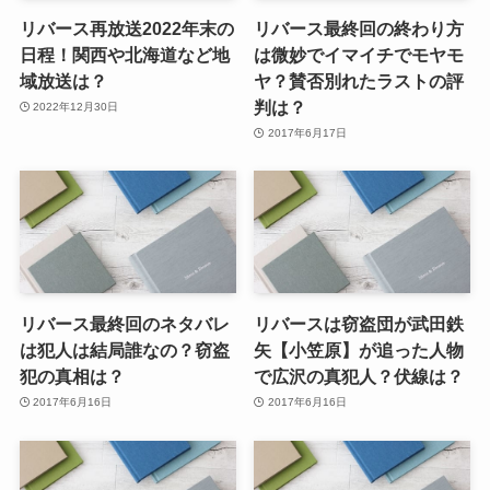
リバース再放送2022年末の
リバース最終回の終わり方
日程！関西や北海道など地
は微妙でイマイチでモヤモ
域放送は？
ヤ？賛否別れたラストの評
判は？
2022年12月30日
2017年6月17日
リバース最終回のネタバレ
リバースは窃盗団が武田鉄
は犯人は結局誰なの？窃盗
矢【小笠原】が追った人物
犯の真相は？
で広沢の真犯人？伏線は？
2017年6月16日
2017年6月16日