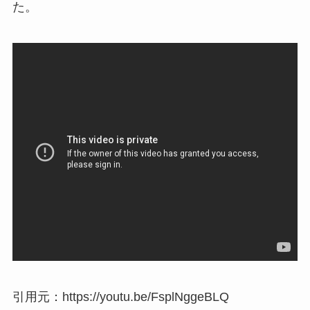
た。
引用元：https://youtu.be/FsplNggeBLQ