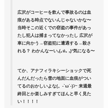
広沢がコーヒーを飲んで事故るのは血
痕がある時点でないんじゃないかな〜
当時そこの近くでの窃盗の事件があっ
たし犯人は捕まってなかったし 広沢が
車に向かう→窃盗犯に遭遇する→殺さ
れる？ わかんなーい꜀(｡௰｡ ꜆)꜄気になる〜
てか、アナフィラキシーショックで死
んだんだったら雪の地面に血痕がつい
てるのおかしいよな(。-`ω´-)ﾝｰ 来週最
終回とか楽しみすぎてほんと早く見た
い！！！！