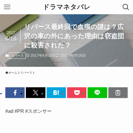
ドラマネタバレ
リバース最終回で血痕の謎は？広
2017
沢の車の外にあった理由は窃盗団
6/16
に殺害された？
2017年6月10日
2017年6月16日
リバース
ホーム
リバース
#ad #PR #スポンサー