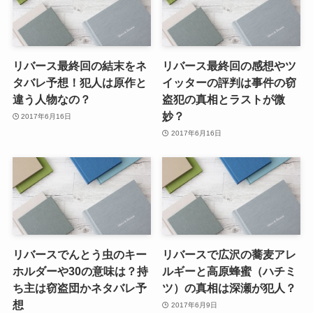
リバース最終回の結末をネ
リバース最終回の感想やツ
タバレ予想！犯人は原作と
イッターの評判は事件の窃
違う人物なの？
盗犯の真相とラストが微
妙？
2017年6月16日
2017年6月16日
リバースでんとう虫のキー
リバースで広沢の蕎麦アレ
ホルダーや30の意味は？持
ルギーと高原蜂蜜（ハチミ
ち主は窃盗団かネタバレ予
ツ）の真相は深瀬が犯人？
想
2017年6月9日