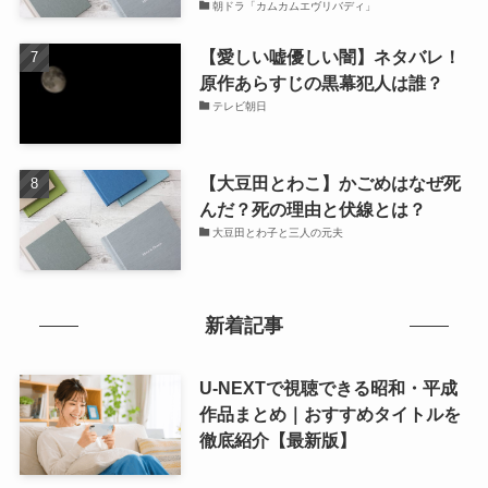
朝ドラ「カムカムエヴリバディ」
【愛しい嘘優しい闇】ネタバレ！
原作あらすじの黒幕犯人は誰？
テレビ朝日
【大豆田とわこ】かごめはなぜ死
んだ？死の理由と伏線とは？
大豆田とわ子と三人の元夫
新着記事
U-NEXTで視聴できる昭和・平成
作品まとめ｜おすすめタイトルを
徹底紹介【最新版】