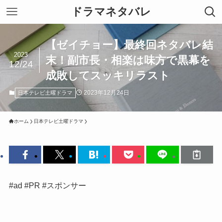
ドラマネタバレ
【ゼイチョー】最終回ネタバレ結
2023
末！副市長・相楽は味方で黒幕を
12/24
成敗してスッキリラスト
2023年12月24日
日本テレビ土曜ドラマ
ホーム
日本テレビ土曜ドラマ
#ad #PR #スポンサー