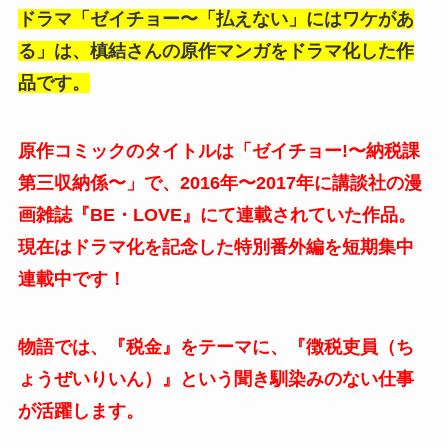
ドラマ「ゼイチョー〜「払えない」にはワケがあ
る」は、槙結さんの原作マンガをドラマ化した作
品です。
原作コミックのタイトルは「ゼイチョー!〜‎納税課
第三収納係〜」で、2016年〜2017年に講談社の漫
画雑誌『BE・LOVE』にて連載されていた作品。
現在はドラマ化を記念した特別番外編を短期集中
連載中です！
物語では、『税金』をテーマに、『徴税吏員（ち
ょうぜいりいん）』という聞き馴染みのない仕事
が活躍します。