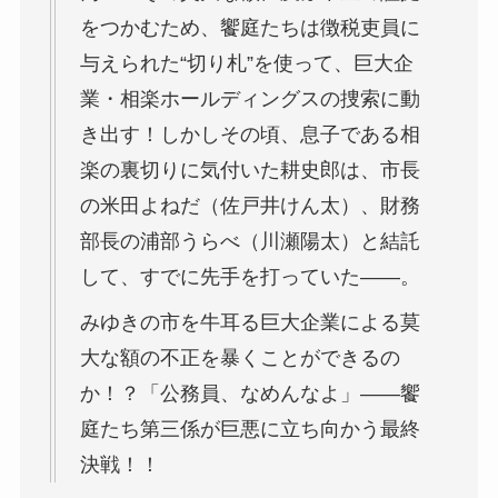
をつかむため、饗庭たちは徴税吏員に
与えられた“切り札”を使って、巨大企
業・相楽ホールディングスの捜索に動
き出す！しかしその頃、息子である相
楽の裏切りに気付いた耕史郎は、市長
の米田よねだ（佐戸井けん太）、財務
部長の浦部うらべ（川瀬陽太）と結託
して、すでに先手を打っていた――。
みゆきの市を牛耳る巨大企業による莫
大な額の不正を暴くことができるの
か！？「公務員、なめんなよ」――饗
庭たち第三係が巨悪に立ち向かう最終
決戦！！