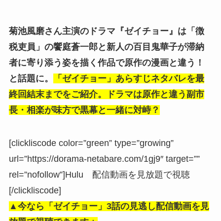
菊池風磨さん主演のドラマ『ゼイチョー』は「徴
税吏員」の饗庭蒼一郎と新人の百目鬼華子が滞納
者に寄り添う姿を描く作品で原作の漫画と違う！
と話題に。
「ゼイチョー」あらすじネタバレを最
終回結末までをご紹介。ドラマは原作と違う副市
長・相楽が味方で黒幕と一緒に対峙？
[clickliscode color=”green” type=”growing”
url=”https://dorama-netabare.com/1gj9″ target=””
rel=”nofollow”]Hulu 配信動画を見放題で視聴
[/clickliscode]
▲今なら「ゼイチョー」3話の見逃し配信動画を見