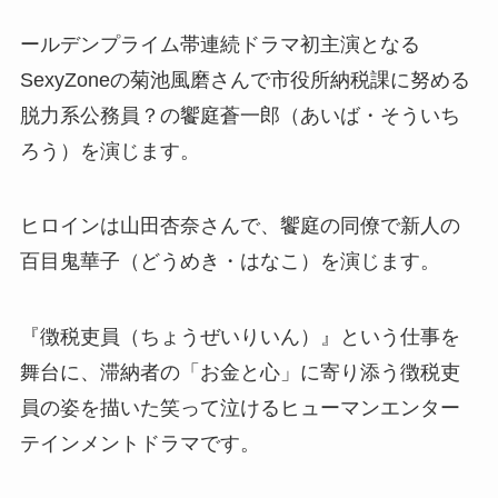
ールデンプライム帯連続ドラマ初主演となる
SexyZoneの菊池風磨さんで
市役所納税課に努める
脱力系公務員？の
饗庭蒼一郎（あいば・そういち
ろう）を演じます。
ヒロインは山田杏奈さんで、
饗庭の同僚で新人の
百目鬼華子（どうめき・はなこ）を演じます。
『徴税吏員（ちょうぜいりいん）』という仕事を
舞台に、滞納者の「お金と心」に寄り添う徴税吏
員の姿を描いた笑って泣けるヒューマンエンター
テインメントドラマです。