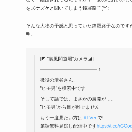
をズケズケと聞いてしまう鐘羅路子(^^;
そんな大物の予感と思っていた鐘羅路子なのです
明。
|◤ “裏風間道場”カメラ◢|
━━━━━━━━━━━━ ‍♀️
徹役の渋谷さん、
“ヒモ男”を模索中です
そして話では、まさかの展開が…。
”ヒモ男”から目が離せません
もう一度見たい方は
#TVer
で!!
第話無料見逃し配信中です
https://t.co/rGG