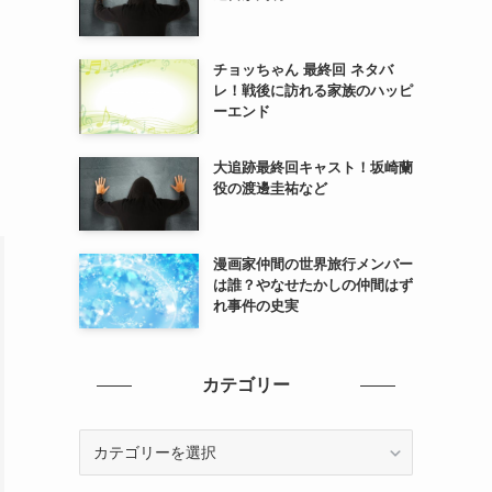
チョッちゃん 最終回 ネタバ
レ！戦後に訪れる家族のハッピ
ーエンド
大追跡最終回キャスト！坂崎蘭
役の渡邊圭祐など
漫画家仲間の世界旅行メンバー
は誰？やなせたかしの仲間はず
れ事件の史実
カテゴリー
カ
テ
ゴ