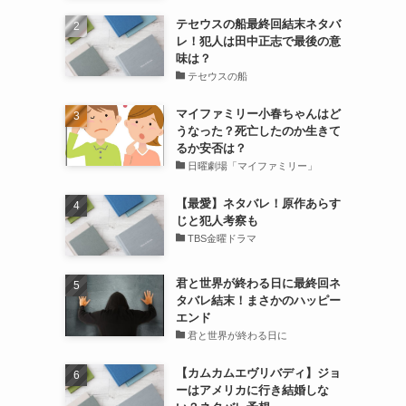
テセウスの船最終回結末ネタバ
レ！犯人は田中正志で最後の意
味は？
テセウスの船
マイファミリー小春ちゃんはど
うなった？死亡したのか生きて
るか安否は？
日曜劇場「マイファミリー」
【最愛】ネタバレ！原作あらす
じと犯人考察も
TBS金曜ドラマ
君と世界が終わる日に最終回ネ
タバレ結末！まさかのハッピー
エンド
君と世界が終わる日に
【カムカムエヴリバディ】ジョ
ーはアメリカに行き結婚しな