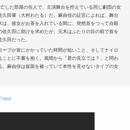
死亡した部屋の住人で、主演舞台を控えている同じ劇団の女
佐久田肇（大村わたる）だ。麻由佳の証言によれば、舞台
木は、彼女がお茶を入れている間に、突然首をつって自殺
の佐久田に助けを求めたが、元木はふたりの目の前で首を
佐久田だった。
ロープが首にかかっていた時間が短いこと、そしてナイロ
ることに不審を抱く。風間から「君の見立ては？」と問わ
る、麻由佳は仮面を被っていて本性を見せないタイプの女
7.html