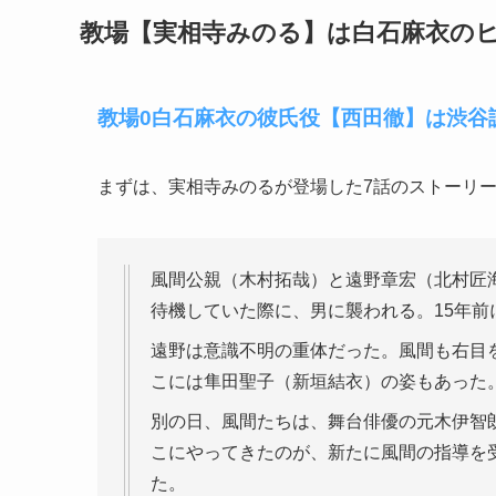
教場【実相寺みのる】は白石麻衣の
教場0白石麻衣の彼氏役【西田徹】は渋谷
まずは、実相寺みのるが登場した7話のストーリ
風間公親（木村拓哉）と遠野章宏（北村匠
待機していた際に、男に襲われる。15年
遠野は意識不明の重体だった。風間も右目
こには隼田聖子（新垣結衣）の姿もあった
別の日、風間たちは、舞台俳優の元木伊智
こにやってきたのが、新たに風間の指導を
た。