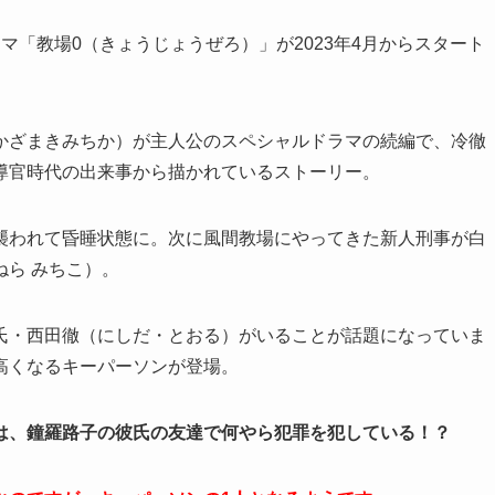
マ「教場0（きょうじょうぜろ）」が2023年4月からスタート
かざまきみちか）が主人公のスペシャルドラマの続編で、冷徹
導官時代の出来事から描かれているストーリー。
襲われて昏睡状態に。次に風間教場にやってきた新人刑事が白
ら みちこ）。
氏・西田徹（にしだ・とおる）がいることが話題になっていま
高くなるキーパーソンが登場。
は、鐘羅路子の彼氏の友達で何やら犯罪を犯している！？