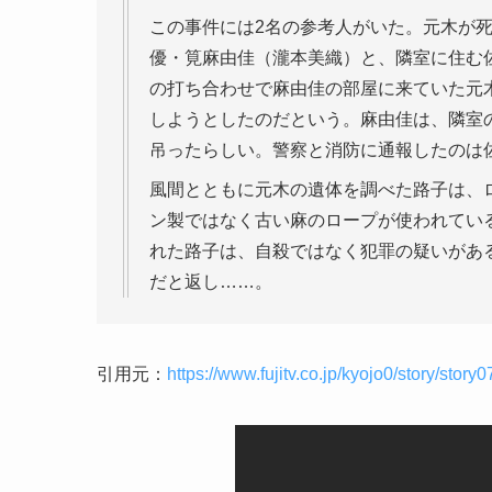
この事件には2名の参考人がいた。元木が
優・筧麻由佳（瀧本美織）と、隣室に住む
の打ち合わせで麻由佳の部屋に来ていた元
しようとしたのだという。麻由佳は、隣室
吊ったらしい。警察と消防に通報したのは
風間とともに元木の遺体を調べた路子は、
ン製ではなく古い麻のロープが使われてい
れた路子は、自殺ではなく犯罪の疑いがあ
だと返し……。
引用元：
https://www.fujitv.co.jp/kyojo0/story/story0