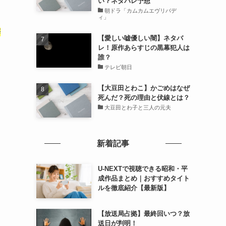
い？ネタバレ予想
朝ドラ「カムカムエヴリバデ
ィ」
辞
【愛しい嘘優しい闇】ネタバ
レ！原作あらすじの黒幕犯人は
誰？
テレビ朝日
【大豆田とわこ】かごめはなぜ
死んだ？死の理由と伏線とは？
大豆田とわ子と三人の元夫
新着記事
U-NEXTで視聴できる昭和・平
成作品まとめ｜おすすめタイト
ルを徹底紹介【最新版】
【放送局占拠】最終回いつ？放
送日が判明！