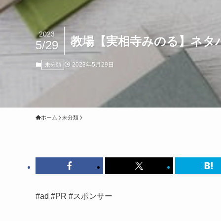
2023
教場【実相寺みのる】ネタ
5/29
2023年5月29日
未分類
ホーム
未分類
#ad #PR #スポンサー