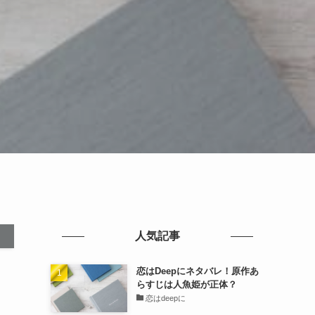
？
人気記事
恋はDeepにネタバレ！原作あ
らすじは人魚姫が正体？
恋はdeepに