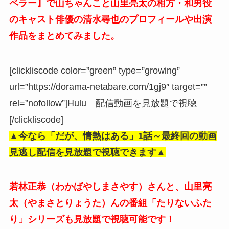
ペラー】で山ちゃんこと山里亮太の相方・和男役
のキャスト俳優の清水尋也のプロフィールや出演
作品をまとめてみました。
[clickliscode color=”green” type=”growing”
url=”https://dorama-netabare.com/1gj9″ target=””
rel=”nofollow”]Hulu 配信動画を見放題で視聴
[/clickliscode]
▲今なら「だが、情熱はある」
1話～最終回
の動画
見逃し配信を見放題で視聴できます▲
若林正恭（わかばやしまさやす）さんと、山里亮
太（やまさとりょうた）んの番組「たりないふた
り」シリーズも見放題で視聴可能です！