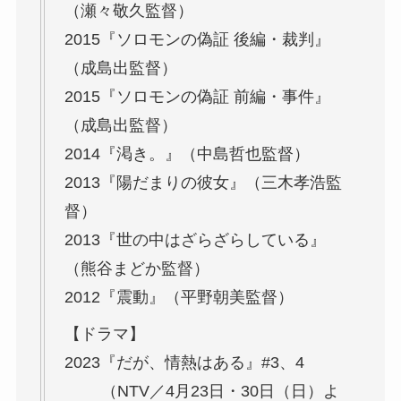
（瀬々敬久監督）
2015『ソロモンの偽証 後編・裁判』
（成島出監督）
2015『ソロモンの偽証 前編・事件』
（成島出監督）
2014『渇き。』（中島哲也監督）
2013『陽だまりの彼女』（三木孝浩監
督）
2013『世の中はざらざらしている』
（熊谷まどか監督）
2012『震動』（平野朝美監督）
【ドラマ】
2023『だが、情熱はある』#3、4
（NTV／4月23日・30日（日）よ