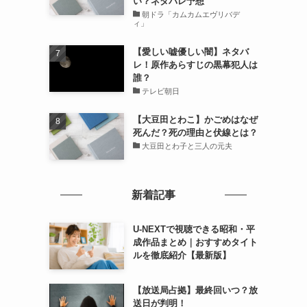
い？ネタバレ予想
朝ドラ「カムカムエヴリバデ
ィ」
【愛しい嘘優しい闇】ネタバ
レ！原作あらすじの黒幕犯人は
誰？
テレビ朝日
【大豆田とわこ】かごめはなぜ
死んだ？死の理由と伏線とは？
大豆田とわ子と三人の元夫
新着記事
U-NEXTで視聴できる昭和・平
成作品まとめ｜おすすめタイト
ルを徹底紹介【最新版】
【放送局占拠】最終回いつ？放
送日が判明！