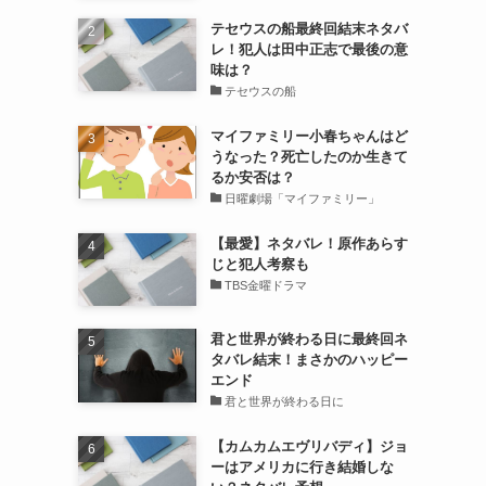
テセウスの船最終回結末ネタバ
レ！犯人は田中正志で最後の意
味は？
テセウスの船
マイファミリー小春ちゃんはど
うなった？死亡したのか生きて
るか安否は？
日曜劇場「マイファミリー」
【最愛】ネタバレ！原作あらす
じと犯人考察も
TBS金曜ドラマ
君と世界が終わる日に最終回ネ
タバレ結末！まさかのハッピー
エンド
君と世界が終わる日に
【カムカムエヴリバディ】ジョ
ーはアメリカに行き結婚しな