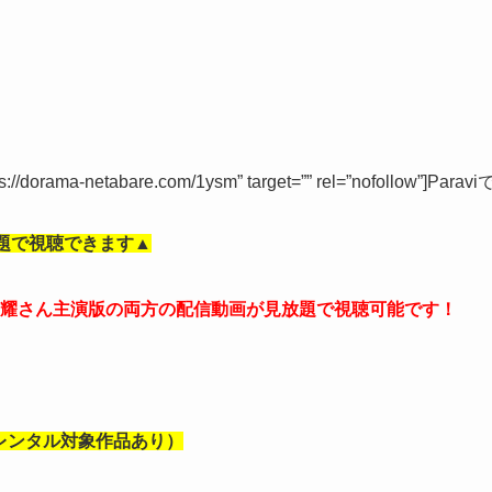
tps://dorama-netabare.com/1ysm” target=”” rel=”nofollow”]Paravi
題で視聴できます▲
野紫耀さん主演版の両方の配信動画が見放題で視聴可能です！
部レンタル対象作品あり）