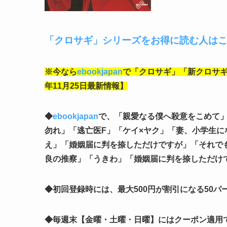
「クロサギ」シリーズをお得に読む人は
※今なら
ebookjapan
で「クロサギ」「新クロサギ
年11月25日最新情報】
◆
ebookjapan
で、「親愛なる僕へ殺意をこめて
勿れ」「逃亡医F」「ケイ×ヤク」「妻、小学生に
え」「婚姻届に判を捺しただけですが」「それで
良の推察」「うきわ」「婚姻届に判を捺しただけ
◆初回登録時には、最大500円が割引になる50パ
◆毎週末【金曜・土曜・日曜】にはクーポン適用で最