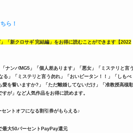
こちら！
」「新クロサギ 完結編」をお得に
読むことができます【2022
」
「ナンバMG5」「個人差あります」「悪女」「ミステリと言
なる」「
ミステリと言う勿れ
」「おいピータン！！」「しもべ
も愛を誓いますか?」「ただ離婚してないだけ」「准教授高槻
ですが」
など人気作品をお得に読めます。
ーセントオフになる割引券がもらえる♪
大50パーセントPayPay還元