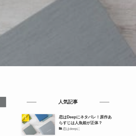
人気記事
恋はDeepにネタバレ！原作あ
らすじは人魚姫が正体？
恋はdeepに