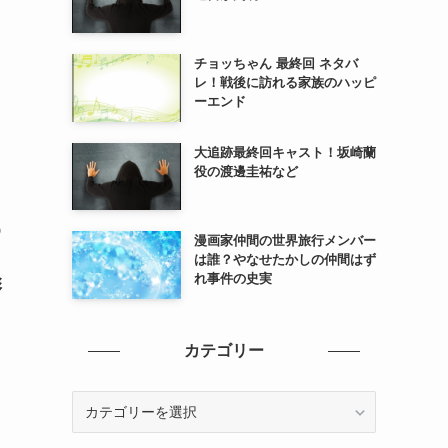
チョッちゃん 最終回 ネタバ
レ！戦後に訪れる家族のハッピ
ーエンド
大追跡最終回キャスト！坂崎蘭
役の渡邊圭祐など
う
漫画家仲間の世界旅行メンバー
は誰？やなせたかしの仲間はず
れ事件の史実
彰
カテゴリー
カ
テ
ゴ