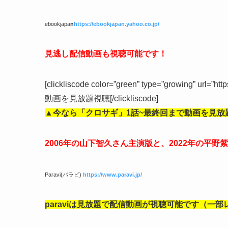
ebookjapa
n
https://ebookjapan.yahoo.co.jp/
見逃し配信動画も視聴可能です！
[clickliscode color=”green” type=”growing” url=”ht
動画を見放題視聴[/clickliscode]
▲今なら「クロサギ」1話
~最終回まで動画を見放
2006年の山下智久さん主演版と、2022年の平
Paravi(パラビ)
https://www.paravi.jp/
paraviは見放題で配信動画が視聴可能です（一