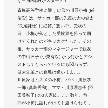
な三角関係♥がスタート！
青嵐高等学校に通う17歳の川原小梅 (飯
沼愛) は、サッカー部の先輩の大杉健太
(長尾謙杜) に絶賛片想い中。受験の
日、小梅が落とした受験票を拾って届
けてくれたのがキッカケだった。その
後、サッカー部のマネージャーで親友
の中山律子 (小栗有以) から何かとアシ
ストしてもらっているにも関わらず、
健太先輩との距離は遠いまま…。
川原家はムスメの小梅、パパ・川原恭
一郎 (眞島秀和)、ママ・川原理恵子 (羽
田美智子) の3人家族。ここ数年、恭一
郎が小梅に話しかけても避けられてし