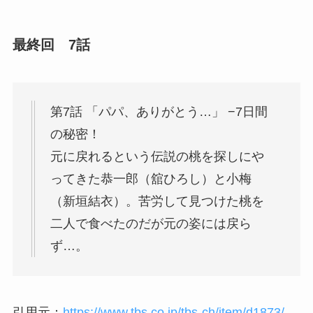
最終回 7話
第7話 「パパ、ありがとう…」 −7日間
の秘密！
元に戻れるという伝説の桃を探しにや
ってきた恭一郎（舘ひろし）と小梅
（新垣結衣）。苦労して見つけた桃を
二人で食べたのだが元の姿には戻ら
ず…。
引用元：
https://www.tbs.co.jp/tbs-ch/item/d1873/