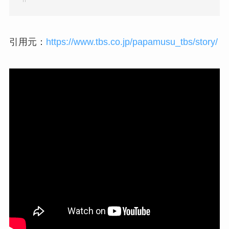
引用元：
https://www.tbs.co.jp/papamusu_tbs/story/