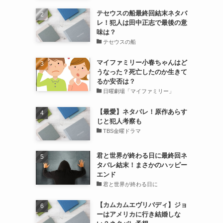
テセウスの船最終回結末ネタバ
レ！犯人は田中正志で最後の意
味は？
テセウスの船
マイファミリー小春ちゃんはど
うなった？死亡したのか生きて
るか安否は？
日曜劇場「マイファミリー」
【最愛】ネタバレ！原作あらす
じと犯人考察も
TBS金曜ドラマ
君と世界が終わる日に最終回ネ
タバレ結末！まさかのハッピー
エンド
君と世界が終わる日に
【カムカムエヴリバディ】ジョ
ーはアメリカに行き結婚しな