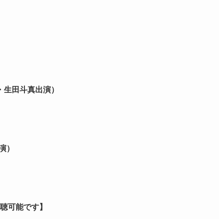
・生田斗真出演）
出演）
視聴可能です】