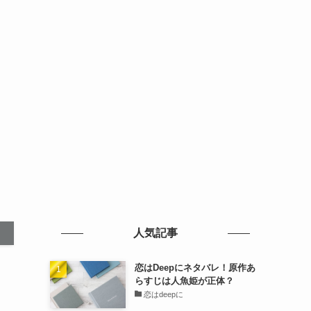
人気記事
恋はDeepにネタバレ！原作あ
らすじは人魚姫が正体？
恋はdeepに