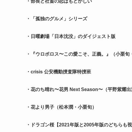
・部長と社畜の恋はもどかしい
・「孤独のグルメ」シリーズ
・日曜劇場「日本沈没」のダイジェスト版
・『ウロボロス〜この愛こそ、正義。』（小栗旬
・crisis 公安機動捜査隊特捜班
・花のち晴れ〜花男 Next Season〜（平野紫耀
・花より男子（松本潤・小栗旬）
・ドラゴン桜【2021年版と2005年版のどちらも