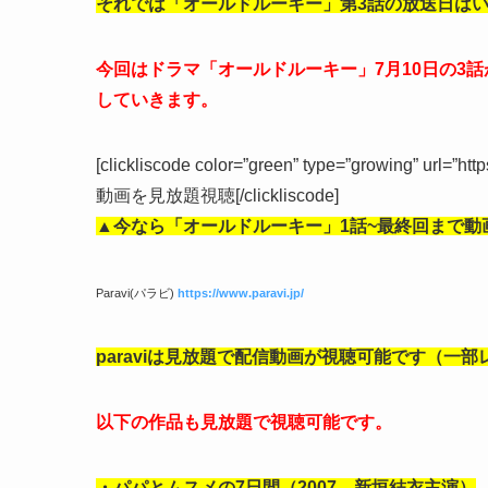
それでは「オールドルーキー」第3話の放送日は
今回はドラマ「オールドルーキー」7月10日の3
していきます。
[clickliscode color=”green” type=”growing” url=”ht
動画を見放題視聴[/clickliscode]
▲今なら「オールドルーキー」1話
~最終回まで動
Paravi(パラビ)
https://www.paravi.jp/
paraviは見放題で配信動画が視聴可能です（一
以下の作品も見放題で視聴可能です。
・パパとムスメの7日間（2007 新垣結衣主演）