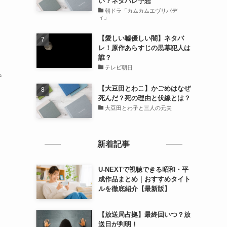
い？ネタバレ予想
朝ドラ「カムカムエヴリバデ
ィ」
【愛しい嘘優しい闇】ネタバ
レ！原作あらすじの黒幕犯人は
誰？
テレビ朝日
で
【大豆田とわこ】かごめはなぜ
死んだ？死の理由と伏線とは？
大豆田とわ子と三人の元夫
新着記事
U-NEXTで視聴できる昭和・平
成作品まとめ｜おすすめタイト
ルを徹底紹介【最新版】
【放送局占拠】最終回いつ？放
送日が判明！