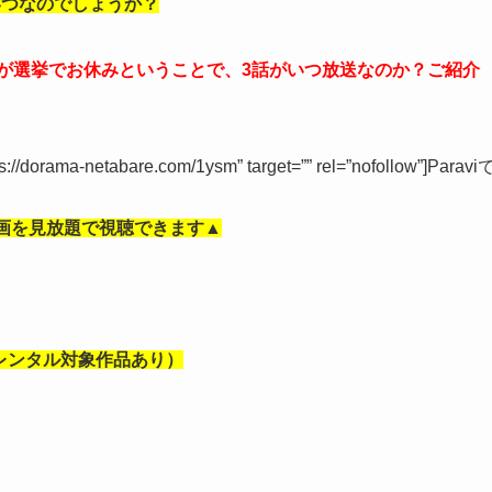
いつなのでしょうか？
話が選挙でお休みということで、3話がいつ放送なのか？ご紹介
tps://dorama-netabare.com/1ysm” target=”” rel=”nofollow”]Paravi
画を見放題で視聴できます▲
部レンタル対象作品あり）