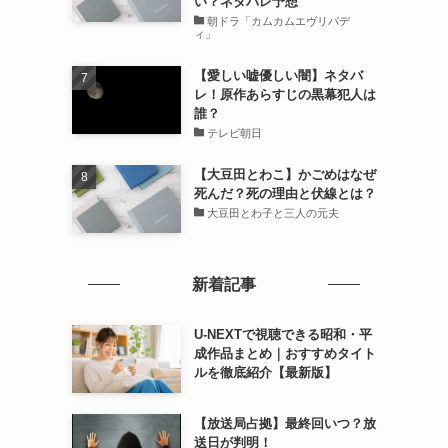
い？ネタバレ予想
朝ドラ「カムカムエヴリバデ
ィ」
【愛しい嘘優しい闇】ネタバ
レ！原作あらすじの黒幕犯人は
誰？
テレビ朝日
【大豆田とわこ】かごめはなぜ
死んだ？死の理由と伏線とは？
大豆田とわ子と三人の元夫
新着記事
U-NEXTで視聴できる昭和・平
成作品まとめ｜おすすめタイト
ルを徹底紹介【最新版】
【放送局占拠】最終回いつ？放
送日が判明！