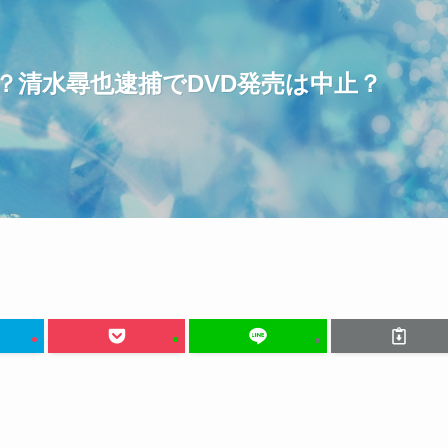
？清水尋也逮捕でDVD発売は中止？