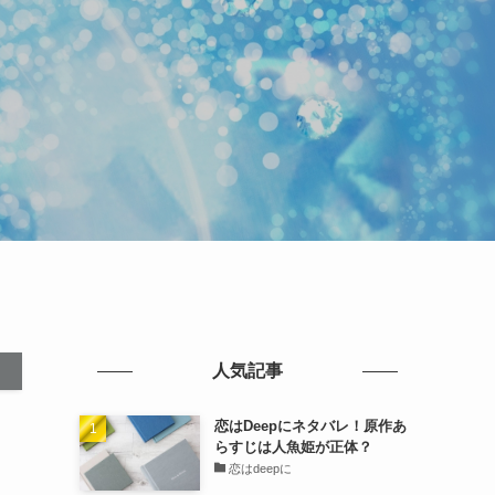
人気記事
恋はDeepにネタバレ！原作あ
らすじは人魚姫が正体？
恋はdeepに