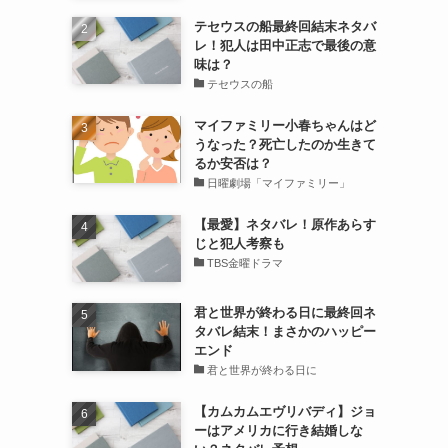
テセウスの船最終回結末ネタバ
レ！犯人は田中正志で最後の意
味は？
テセウスの船
マイファミリー小春ちゃんはど
うなった？死亡したのか生きて
るか安否は？
日曜劇場「マイファミリー」
【最愛】ネタバレ！原作あらす
じと犯人考察も
TBS金曜ドラマ
君と世界が終わる日に最終回ネ
タバレ結末！まさかのハッピー
エンド
君と世界が終わる日に
【カムカムエヴリバディ】ジョ
ーはアメリカに行き結婚しな