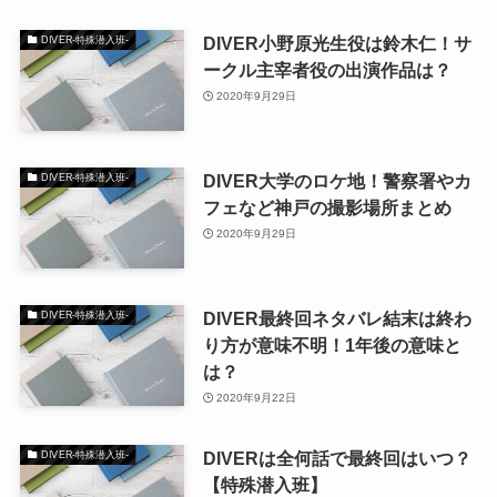
DIVER小野原光生役は鈴木仁！サ
DIVER-特殊潜入班-
ークル主宰者役の出演作品は？
2020年9月29日
DIVER大学のロケ地！警察署やカ
DIVER-特殊潜入班-
フェなど神戸の撮影場所まとめ
2020年9月29日
DIVER最終回ネタバレ結末は終わ
DIVER-特殊潜入班-
り方が意味不明！1年後の意味と
は？
2020年9月22日
DIVERは全何話で最終回はいつ？
DIVER-特殊潜入班-
【特殊潜入班】