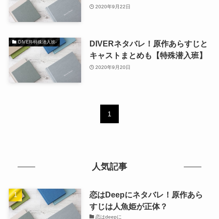
2020年9月22日
DIVERネタバレ！原作あらすじと
DIVER-特殊潜入班-
キャストまとめも【特殊潜入班】
2020年9月20日
1
人気記事
恋はDeepにネタバレ！原作あら
すじは人魚姫が正体？
恋はdeepに