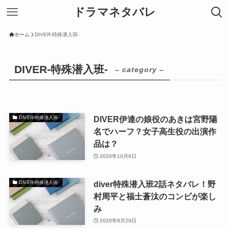
ドラマネタバレ
ホーム
DIVER-特殊潜入班-
DIVER-特殊潜入班-
– category –
DIVER伊達の娘役のあきは宮野陽
DIVER-特殊潜入班-
名でハーフ？女子高生役の出演作
品は？
2020年10月6日
diver特殊潜入班2話ネタバレ！野
DIVER-特殊潜入班-
村周平と福士蒼汰のコンビが楽し
み
2020年9月29日