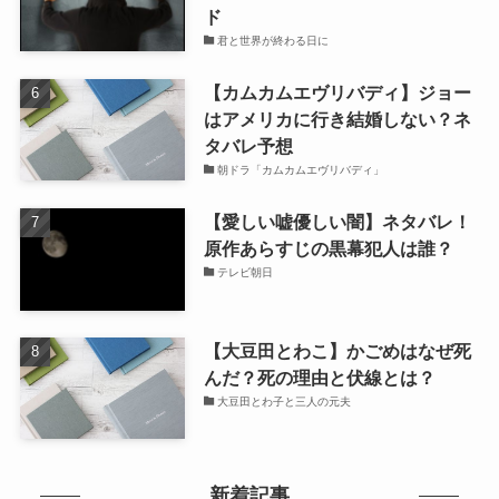
ド
君と世界が終わる日に
【カムカムエヴリバディ】ジョー
はアメリカに行き結婚しない？ネ
タバレ予想
朝ドラ「カムカムエヴリバディ」
【愛しい嘘優しい闇】ネタバレ！
原作あらすじの黒幕犯人は誰？
テレビ朝日
【大豆田とわこ】かごめはなぜ死
んだ？死の理由と伏線とは？
大豆田とわ子と三人の元夫
新着記事