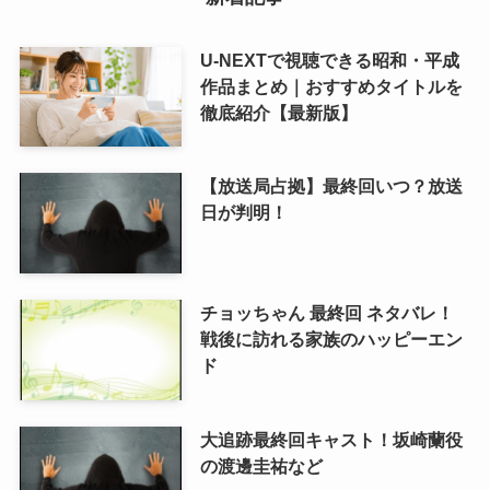
U-NEXTで視聴できる昭和・平成
作品まとめ｜おすすめタイトルを
徹底紹介【最新版】
【放送局占拠】最終回いつ？放送
日が判明！
チョッちゃん 最終回 ネタバレ！
戦後に訪れる家族のハッピーエン
ド
大追跡最終回キャスト！坂崎蘭役
の渡邊圭祐など