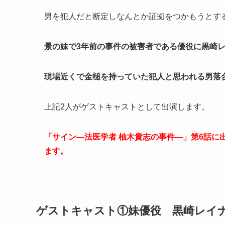
男を犯人だと断定しなんとか証拠をつかもうとす
景の妹で3年前の事件の被害者である優役に黒崎
現場近くで金槌を持っていた犯人と思われる男落
上記2人がゲストキャストとして出演します。
「サイン―法医学者 柚木貴志の事件―」第6話に
ます。
ゲストキャスト①妹優役 黒崎レイ