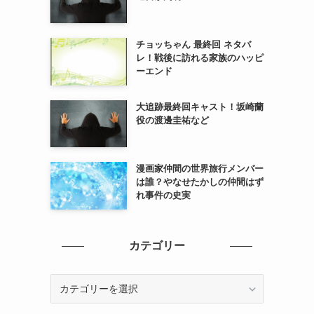
チョッちゃん 最終回 ネタバ
レ！戦後に訪れる家族のハッピ
ーエンド
大追跡最終回キャスト！坂崎蘭
役の渡邊圭祐など
漫画家仲間の世界旅行メンバー
は誰？やなせたかしの仲間はず
れ事件の史実
カテゴリー
カ
テ
ゴ