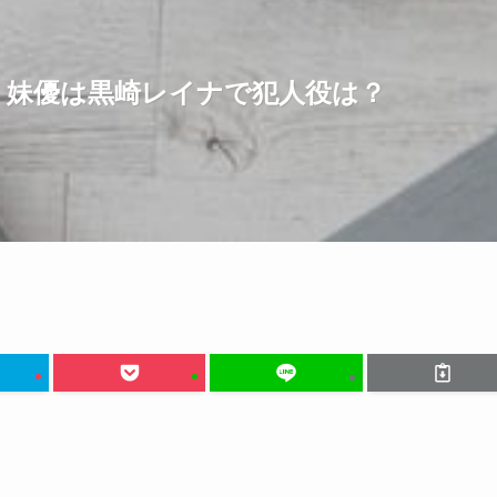
！妹優は黒崎レイナで犯人役は？