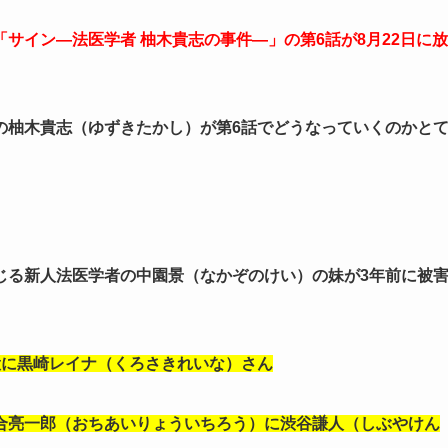
サイン―法医学者 柚木貴志の事件―」の第6話が8月22日に放
の柚木貴志（ゆずきたかし）が第6話でどうなっていくのかと
。
じる新人法医学者の中園景（なかぞのけい）の妹が3年前に被
役に黒崎レイナ（くろさきれいな）さん
合亮一郎（おちあいりょういちろう）に渋谷謙人（しぶやけん