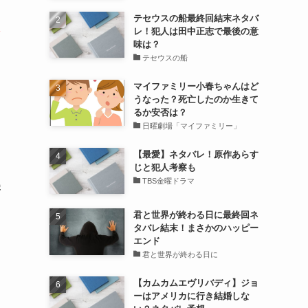
テセウスの船最終回結末ネタバ
レ！犯人は田中正志で最後の意
味は？
テセウスの船
マイファミリー小春ちゃんはど
て
うなった？死亡したのか生きて
るか安否は？
日曜劇場「マイファミリー」
【最愛】ネタバレ！原作あらす
じと犯人考察も
TBS金曜ドラマ
害
君と世界が終わる日に最終回ネ
タバレ結末！まさかのハッピー
エンド
君と世界が終わる日に
【カムカムエヴリバディ】ジョ
ーはアメリカに行き結婚しな