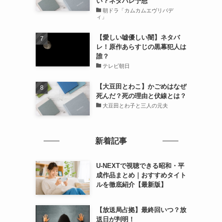
い？ネタバレ予想
朝ドラ「カムカムエヴリバデ
ィ」
【愛しい嘘優しい闇】ネタバ
レ！原作あらすじの黒幕犯人は
誰？
テレビ朝日
【大豆田とわこ】かごめはなぜ
死んだ？死の理由と伏線とは？
大豆田とわ子と三人の元夫
新着記事
U-NEXTで視聴できる昭和・平
成作品まとめ｜おすすめタイト
ルを徹底紹介【最新版】
【放送局占拠】最終回いつ？放
送日が判明！