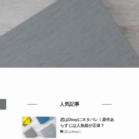
人気記事
恋はDeepにネタバレ！原作あ
らすじは人魚姫が正体？
恋はdeepに