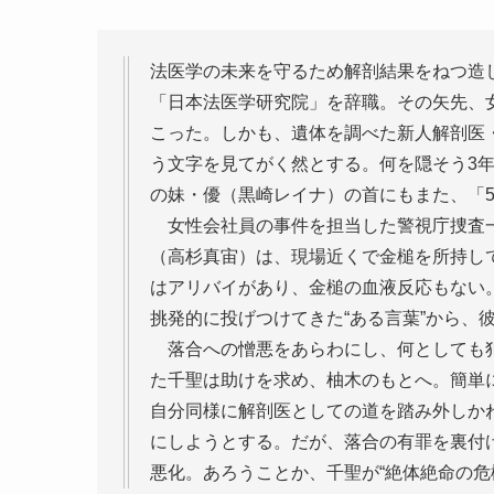
法医学の未来を守るため解剖結果をねつ造
「日本法医学研究院」を辞職。その矢先、
こった。しかも、遺体を調べた新人解剖医・
う文字を見てがく然とする。何を隠そう3
の妹・優（黒崎レイナ）の首にもまた、「
女性会社員の事件を担当した警視庁捜査一
（高杉真宙）は、現場近くで金槌を所持し
はアリバイがあり、金槌の血液反応もない
挑発的に投げつけてきた“ある言葉”から、
落合への憎悪をあらわにし、何としても犯
た千聖は助けを求め、柚木のもとへ。簡単
自分同様に解剖医としての道を踏み外しか
にしようとする。だが、落合の有罪を裏付
悪化。あろうことか、千聖が“絶体絶命の危