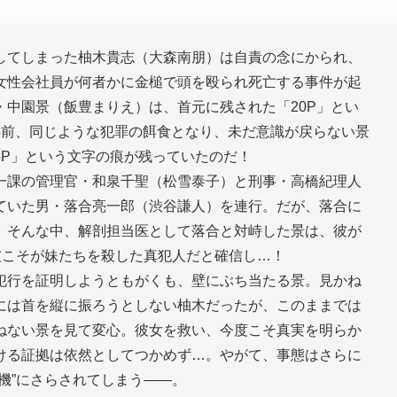
してしまった柚木貴志（大森南朋）は自責の念にかられ、
女性会社員が何者かに金槌で頭を殴られ死亡する事件が起
中園景（飯豊まりえ）は、首元に残された「20P」とい
年前、同じような犯罪の餌食となり、未だ意識が戻らない景
5P」という文字の痕が残っていたのだ！
課の管理官・和泉千聖（松雪泰子）と刑事・高橋紀理人
ていた男・落合亮一郎（渋谷謙人）を連行。だが、落合に
。そんな中、解剖担当医として落合と対峙した景は、彼が
彼こそが妹たちを殺した真犯人だと確信し…！
行を証明しようともがくも、壁にぶち当たる景。見かね
には首を縦に振ろうとしない柚木だったが、このままでは
ねない景を見て変心。彼女を救い、今度こそ真実を明らか
ける証拠は依然としてつかめず…。やがて、事態はさらに
機”にさらされてしまう――。