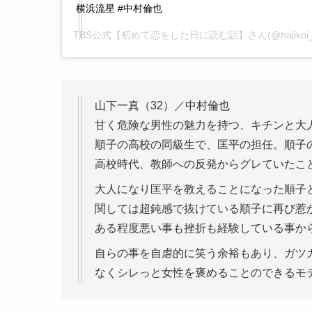
横浜流星 #中村倫也
TBS公式【初めて恋をした日に読む話】
さん(@hajik
山下一真（32）／中村倫也
甘く危険な男性の魅力を持つ、キチンと大
順子の高校の同級生で、匡平の担任。順子
高校時代、教師への反発からグレていたこ
大人になり匡平を教えることになった順子
関しては超鈍感で抜けている順子に再び惹
ある程度悪い事も挫折も経験している事か
自らの事を自虐的に笑う余裕もあり、ガツ
なくシレっと女性を褒めることのできるモ