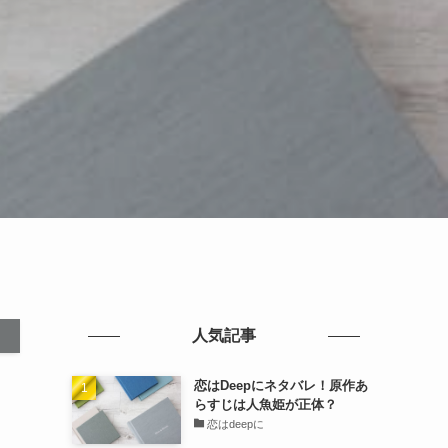
人気記事
恋はDeepにネタバレ！原作あ
らすじは人魚姫が正体？
恋はdeepに