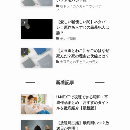
い？ネタバレ予想
朝ドラ「カムカムエヴリバデ
ィ」
【愛しい嘘優しい闇】ネタバ
レ！原作あらすじの黒幕犯人は
誰？
テレビ朝日
【大豆田とわこ】かごめはなぜ
死んだ？死の理由と伏線とは？
大豆田とわ子と三人の元夫
新着記事
U-NEXTで視聴できる昭和・平
成作品まとめ｜おすすめタイト
ルを徹底紹介【最新版】
【放送局占拠】最終回いつ？放
送日が判明！