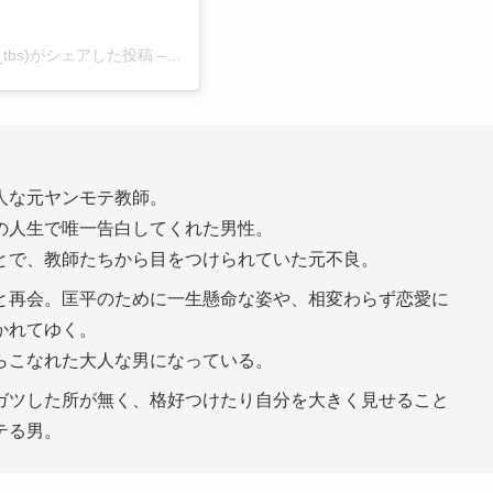
oi_tbs)がシェアした投稿 –
2019年 1月月13日午後8時56分PST
人な元ヤンモテ教師。
の人生で唯一告白してくれた男性。
とで、教師たちから目をつけられていた元不良。
と再会。匡平のために一生懸命な姿や、相変わらず恋愛に
かれてゆく。
らこなれた大人な男になっている。
ガツした所が無く、格好つけたり自分を大きく見せること
テる男。