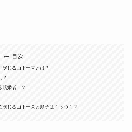
目次
也演じる山下一真とは？
は？
る既婚者！？
也演じる山下一真と順子はくっつく？