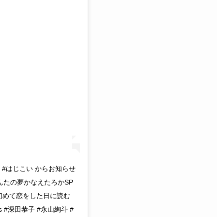
す #はじこい からお知らせ
玉！あんたの夢かなえたろかSP
‬ ‪『初めて恋をした日に読む
bs #深田恭子 #永山絢斗 #