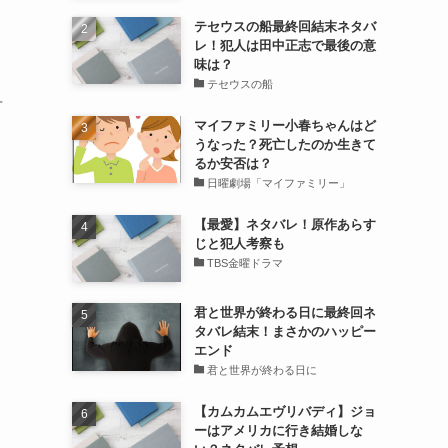
テセウスの船最終回結末ネタバ
レ！犯人は田中正志で最後の意
味は？
テセウスの船
昇
マイファミリー小春ちゃんはど
うなった？死亡したのか生きて
るか安否は？
日曜劇場「マイファミリー」
【最愛】ネタバレ！原作あらす
じと犯人考察も
TBS金曜ドラマ
君と世界が終わる日に最終回ネ
タバレ結末！まさかのハッピー
エンド
君と世界が終わる日に
【カムカムエヴリバディ】ジョ
ーはアメリカに行き結婚しな