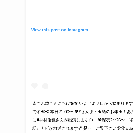
View this post on Instagram
‪皆さん😊こんにちは🐕🐕 いよいよ明日から始まりま
です📢📢‬ ‪本日21:00〜‬ ‪💖#さんま・玉緒のお年
に#中村倫也さんが出演します📺‬ ‪ . 💖深夜24:26〜
話』ナビが放送されます💕‬ ‪是非！ご覧下さい🤗🤗‬ ‪#t