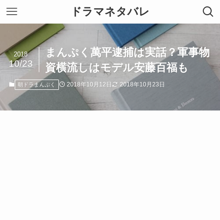
ドラマネタバレ
まんぷく萬平逮捕は実話？軍事物
2018
10/23
資横流しはモデル安藤百福も
2018年10月12日
2018年10月23日
朝ドラまんぷく