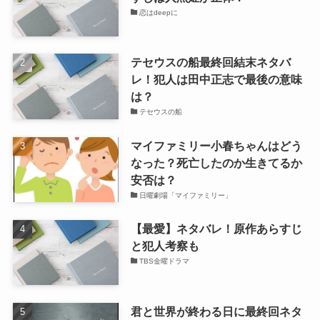
恋はdeepに
テセウスの船最終回結末ネタバ
レ！犯人は田中正志で最後の意味
は？
テセウスの船
マイファミリー小春ちゃんはどう
なった？死亡したのか生きてるか
安否は？
日曜劇場「マイファミリー」
【最愛】ネタバレ！原作あらすじ
と犯人考察も
TBS金曜ドラマ
君と世界が終わる日に最終回ネタ