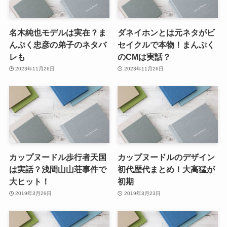
名木純也モデルは実在？ま
ダネイホンとは元ネタがビ
んぷく忠彦の弟子のネタバ
セイクルで本物！まんぷく
レも
のCMは実話？
2023年11月26日
2023年11月26日
カップヌードル歩行者天国
カップヌードルのデザイン
は実話？浅間山山荘事件で
初代歴代まとめ！大高猛が
大ヒット！
初期
2019年3月29日
2019年3月23日