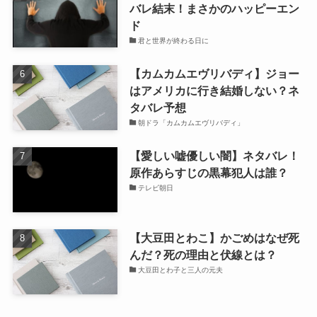
バレ結末！まさかのハッピーエン
ド
君と世界が終わる日に
【カムカムエヴリバディ】ジョー
はアメリカに行き結婚しない？ネ
タバレ予想
朝ドラ「カムカムエヴリバディ」
【愛しい嘘優しい闇】ネタバレ！
原作あらすじの黒幕犯人は誰？
テレビ朝日
【大豆田とわこ】かごめはなぜ死
んだ？死の理由と伏線とは？
大豆田とわ子と三人の元夫