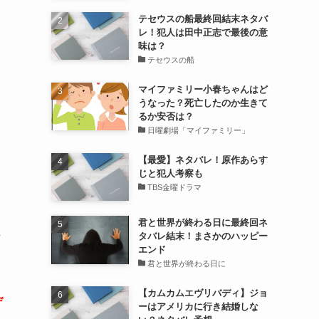
テセウスの船最終回結末ネタバ
レ！犯人は田中正志で最後の意
味は？
テセウスの船
マイファミリー小春ちゃんはど
うなった？死亡したのか生きて
るか安否は？
日曜劇場「マイファミリー」
。
【最愛】ネタバレ！原作あらす
じと犯人考察も
TBS金曜ドラマ
君と世界が終わる日に最終回ネ
タバレ結末！まさかのハッピー
有
エンド
君と世界が終わる日に
【カムカムエヴリバディ】ジョ
デ
ーはアメリカに行き結婚しな