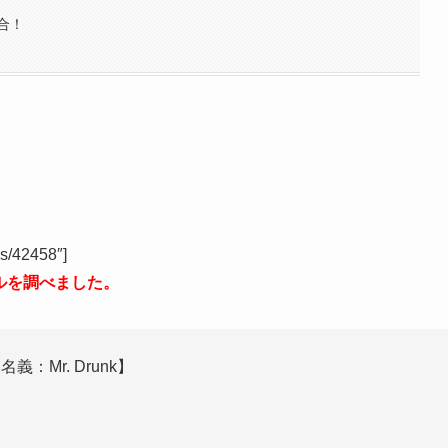
合！
es/42458″]
ールを調べました。
：Mr. Drunk】