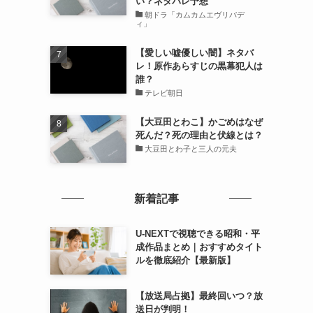
い？ネタバレ予想
朝ドラ「カムカムエヴリバデ
ィ」
【愛しい嘘優しい闇】ネタバ
レ！原作あらすじの黒幕犯人は
誰？
テレビ朝日
【大豆田とわこ】かごめはなぜ
死んだ？死の理由と伏線とは？
大豆田とわ子と三人の元夫
新着記事
U-NEXTで視聴できる昭和・平
成作品まとめ｜おすすめタイト
ルを徹底紹介【最新版】
【放送局占拠】最終回いつ？放
送日が判明！