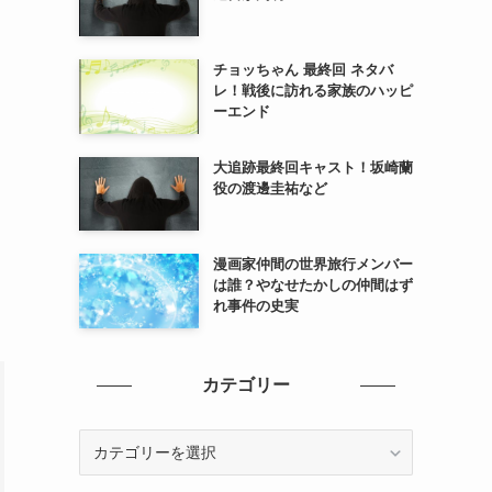
チョッちゃん 最終回 ネタバ
レ！戦後に訪れる家族のハッピ
ーエンド
大追跡最終回キャスト！坂崎蘭
役の渡邊圭祐など
漫画家仲間の世界旅行メンバー
は誰？やなせたかしの仲間はず
れ事件の史実
カテゴリー
カ
テ
ゴ