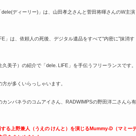
dele(ディーリー)」は、山田孝之さんと菅田将暉さんのW主演
LIFE」は、依頼人の死後、デジタル遺品をすべて“内密に”抹消す
美子）の紹介で「dele. LIFE」を手伝うフリーランスです
の方が多くいらっしゃいます。
カンパネラのコムアイさん、RADWIMPSの野田洋二さんら
する上野兼人（うえの けんと）を演じるMummy-D（マミー