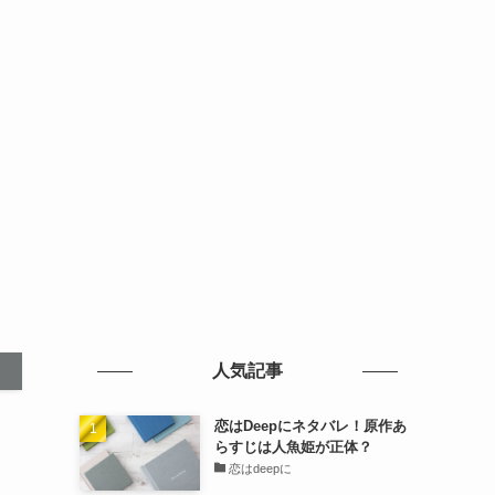
人気記事
恋はDeepにネタバレ！原作あ
らすじは人魚姫が正体？
恋はdeepに