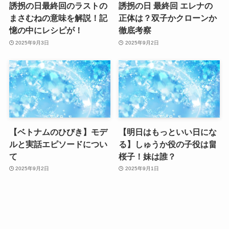
誘拐の日最終回のラストの
誘拐の日 最終回 エレナの
まさむねの意味を解説！記
正体は？双子かクローンか
憶の中にレシピが！
徹底考察
2025年9月3日
2025年9月2日
【ベトナムのひびき】モデ
【明日はもっといい日にな
ルと実話エピソードについ
る】しゅうか役の子役は畠
て
桜子！妹は誰？
2025年9月2日
2025年9月1日