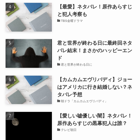
【最愛】ネタバレ！原作あらすじ
と犯人考察も
TBS金曜ドラマ
君と世界が終わる日に最終回ネタ
バレ結末！まさかのハッピーエン
ド
君と世界が終わる日に
【カムカムエヴリバディ】ジョー
はアメリカに行き結婚しない？ネ
タバレ予想
朝ドラ「カムカムエヴリバディ」
【愛しい嘘優しい闇】ネタバレ！
原作あらすじの黒幕犯人は誰？
テレビ朝日